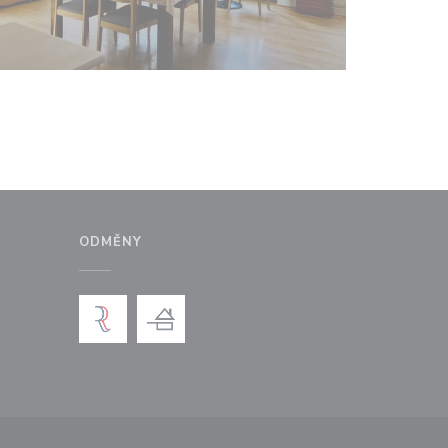
ODMĚNY
ém okně))
 v novém okně))