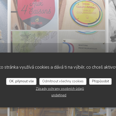
o stránka využívá cookies a dává ti na výběr, co chceš aktiv
L'AUBERGE AUX 4 SAISONS
OK, přijmout vše
Odmítnout všechny cookies
Přizpůsobit
Zásady ochrany osobních údajů
undefined