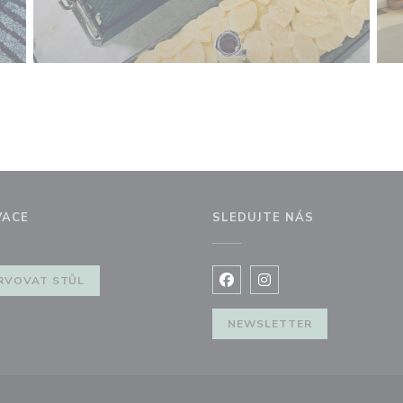
VACE
SLEDUJTE NÁS
ě))
RVOVAT STŮL
Facebook ((otevře se v nov
Instagram ((otevře se
NEWSLETTER