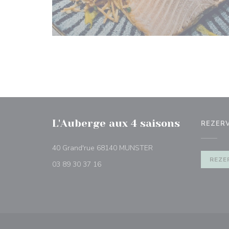
L'Auberge aux 4 saisons
REZER
((otevře se v novém okn
40 Grand'rue 68140 MUNSTER
REZE
03 89 30 37 16