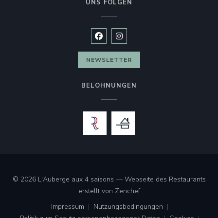
UNS FOLGEN
Facebook ((öffnet ein neues Fenste
Instagram ((öffnet ein neues 
NEWSLETTER
BELOHNUNGEN
© 2026 L'Auberge aux 4 saisons — Webseite des Restaurants
((öffnet ein neues Fenster
erstellt von
Zenchef
Impressum
Nutzungsbedingungen
((öffnet ein neues Fenster))
((öffnet ein neues Fenster))