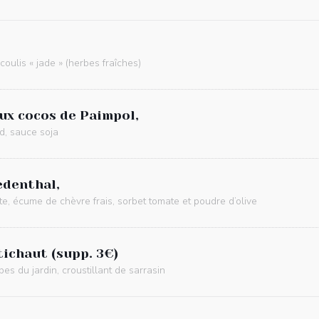
oulis « jade » (herbes fraîches)
aux cocos de Paimpol,
rd, sauce soja
edenthal,
e, écume de chèvre frais, sorbet tomate et poudre d’olive
tichaut (supp. 3€)
bes du jardin, croustillant de sarrasin