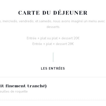
CARTE DU DÉJEUNER
s, mercredis, vendredis, et samedis, nous avons imaginé un menu avec un
desserts
Entrée + plat ou plat + dessert 20€
Entrée + plat + dessert 28€
LES ENTRÉES
uit finement tranché)
euilles de roquette