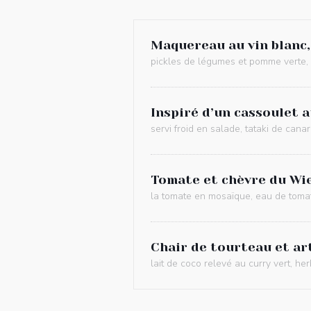
Maquereau au vin blanc,
pickles de légumes et pomme verte, c
Inspiré d’un cassoulet 
servi froid en salade, tataki de cana
Tomate et chèvre du Wi
la tomate en mosaïque, eau de tomat
Chair de tourteau et ar
lait de coco relevé au curry vert, her