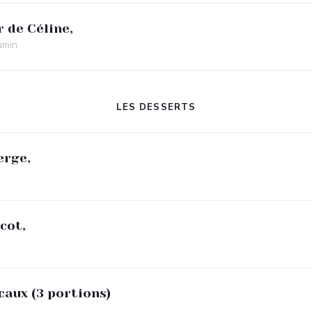
 de Céline,
cumin
LES DESSERTS
erge,
cot,
caux (3 portions)