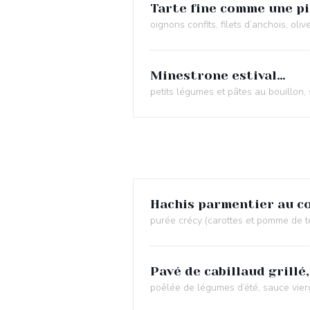
Tarte fine comme une pi
oignons confits, filets d’anchois, oliv
Minestrone estival…
petits légumes et pâtes au bouillon, s
Hachis parmentier au co
purée crécy (carottes et pomme de ter
Pavé de cabillaud grillé,
poêlée de légumes d’été, sauce vier