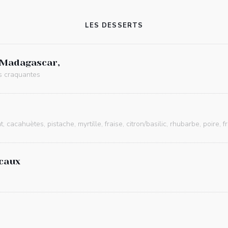
LES DESSERTS
 Madagascar,
es craquantes
, cacahuètes, pistache, myrtille, fraise, citron/basilic, rhubarbe, poire, 
caux