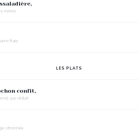
ssaladière,
es noires
ervi frais
LES PLATS
chon confit,
re), jus réduit
ge citronnée