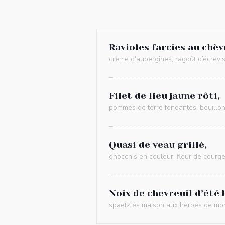
Ravioles farcies au chèv
crème d'aubergines, ragoût d’écrevi
Filet de lieu jaune rôti,
pommes de terre fondantes, bouillon 
Quasi de veau grillé,
gnocchis en couleur, fleur de courget
Noix de chevreuil d’été 
spaetzlés maison aux herbes de mon