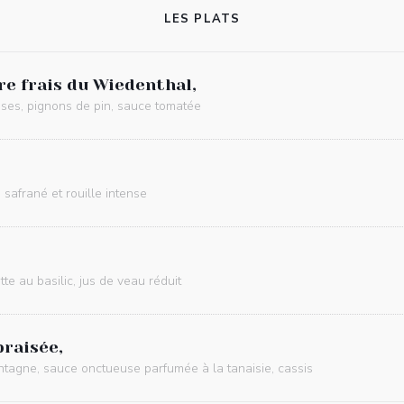
LES PLATS
re frais du Wiedenthal,
sses, pignons de pin, sauce tomatée
safrané et rouille intense
te au basilic, jus de veau réduit
braisée,
tagne, sauce onctueuse parfumée à la tanaisie, cassis