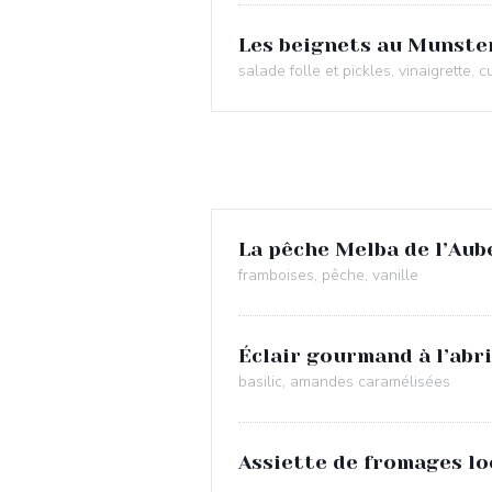
Les beignets au Munster
salade folle et pickles, vinaigrette, 
La pêche Melba de l’Aub
framboises, pêche, vanille
Éclair gourmand à l’abri
basilic, amandes caramélisées
Assiette de fromages lo