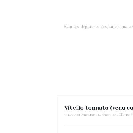
Pour les déjeuners des lundis, mardi
Vitello tonnato (veau c
sauce crémeuse au thon, croûtons, f