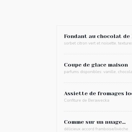
Fondant au chocolat de
sorbet citron vert et noisette, textur
Coupe de glace maison
parfums disponibles: vanille, chocolat
Assiette de fromages lo
Confiture de Berawecka
Comme sur un nuage…
délicieux accord framboise/livèche