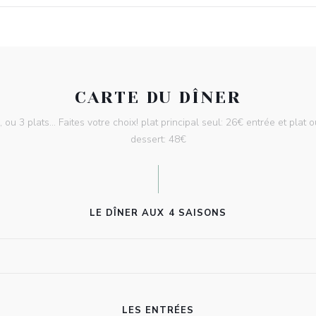
CARTE DU DÎNER
u 3 plats... Faites votre choix! plat principal seul: 26€ entrée et plat o
dessert: 48€
LE DÎNER AUX 4 SAISONS
LES ENTRÉES
L'AUBERGE AUX 4 SAISONS