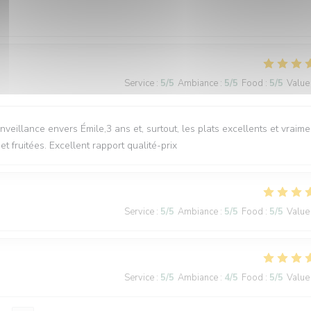
Service
:
5
/5
Ambiance
:
5
/5
Food
:
5
/5
Value
nveillance envers Émile,3 ans et, surtout, les plats excellents et vraime
 fruitées. Excellent rapport qualité-prix
Service
:
5
/5
Ambiance
:
5
/5
Food
:
5
/5
Value
Service
:
5
/5
Ambiance
:
4
/5
Food
:
5
/5
Value