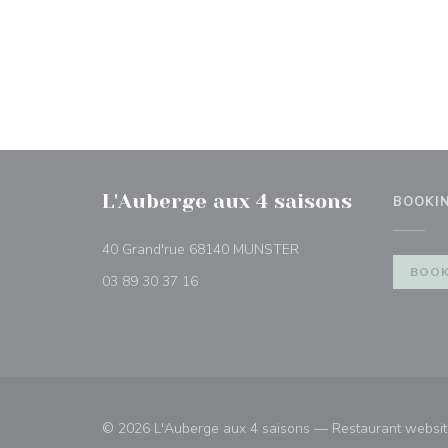
L'Auberge aux 4 saisons
BOOKI
((opens in a new windo
40 Grand'rue 68140 MUNSTER
BOOK
03 89 30 37 16
© 2026 L'Auberge aux 4 saisons — Restaurant websit