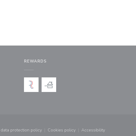
REWARDS
window))
a new window))
data protection policy
Cookies policy
Accessibility
window))
((opens in a new window))
((opens in a new window))
((opens in a new wind