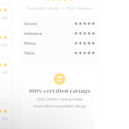
Average rating —
952 reviews
:
5
/5
Service
Ambiance
Menus
:
5
/5
Value
:
5
/5
100% certified ratings
Only clients having made
reservations provided ratings
:
5
/5