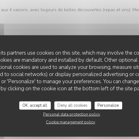
aux 4 saisons, avec toujours de belles découvertes (repas et vins). Me
Service
:
5
/5
Ambiance
:
5
/5
Food
:
5
/5
Value
its partners use cookies on this site, which may involve the co
ookies are mandatory and installed by default. Other optional 
ional cookies are used to analyze your browsing, measure sit
ted to social networks) or display personalized advertising or c
Service
:
5
/5
Ambiance
:
5
/5
Food
:
5
/5
Value
ll' or 'Personalize' to manage your preferences. You can chang
L'AUBERGE AUX 4 SAISONS
 by clicking on the cookie icon at the bottom left of the site p
vement de découvrir.
OK, accept all
Deny all cookies
Personalize
Personal data protection policy
Cookie management policy
Service
:
5
/5
Ambiance
:
5
/5
Food
:
5
/5
Value