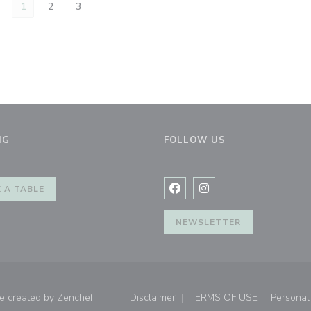
1
2
3
NG
FOLLOW US
w))
 A TABLE
Facebook ((opens in a new 
Instagram ((opens in 
NEWSLETTER
((opens in a new window))
e created by
Zenchef
Disclaimer
TERMS OF USE
Personal 
((opens in a new window))
((opens in a new 