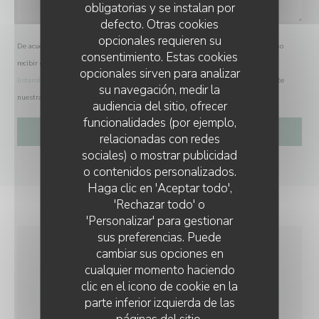
obligatorias y se instalan por
defecto. Otras cookies
opcionales requieren su
De acuerdo con la normativa de protección de datos, puede ejercer su derecho a no
consentimiento. Estas cookies
recibir comunicaciones comerciales inscribiéndose en la Lista Robinson:
opcionales sirven para analizar
listarobinson.es
. Para más información sobre el tratamiento de sus datos, consulte
su navegación, medir la
nuestra
política de privacidad
.
audiencia del sitio, ofrecer
funcionalidades (por ejemplo,
relacionadas con redes
sociales) o mostrar publicidad
o contenidos personalizados.
L'AUBERGE AUX 4 SAISONS
Haga clic en 'Aceptar todo',
'Rechazar todo' o
'Personalizar' para gestionar
sus preferencias. Puede
cambiar sus opciones en
INFORMACIÓN
cualquier momento haciendo
clic en el icono de cookie en la
GENERAL
parte inferior izquierda de las