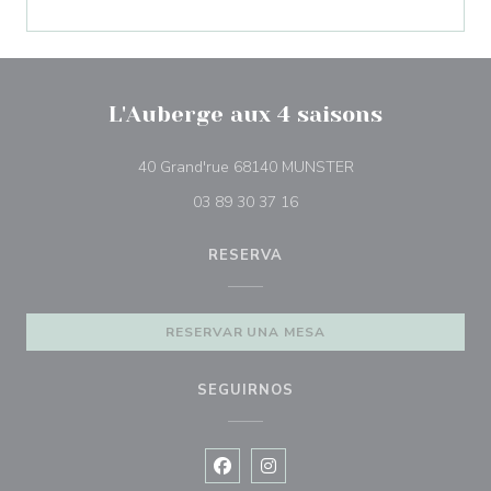
L'Auberge aux 4 saisons
((abre en una nueva
40 Grand'rue 68140 MUNSTER
03 89 30 37 16
RESERVA
RESERVAR UNA MESA
SEGUIRNOS
Facebook ((abre en una nueva vent
Instagram ((abre en una nuev