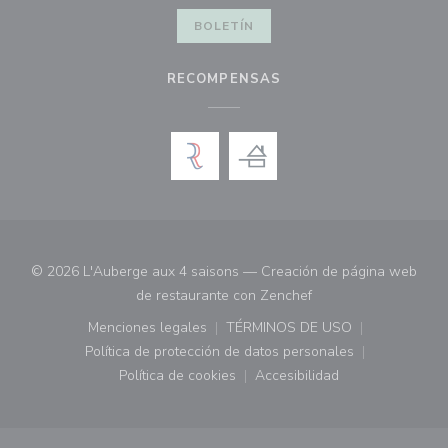
BOLETÍN
RECOMPENSAS
© 2026 L'Auberge aux 4 saisons — Creación de página web
((abre en una nueva 
de restaurante con
Zenchef
Menciones legales
TÉRMINOS DE USO
((abre en una nueva ventana))
((abre en una nueva ven
Política de protección de datos personales
((abre en una nueva ventana))
Política de cookies
Accesibilidad
((abre en una nueva ventana))
((abre en una nueva ven