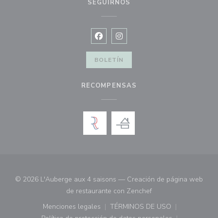
SEGUIRNOS
Facebook ((abre en una nueva vent
Instagram ((abre en una nuev
BOLETÍN
RECOMPENSAS
© 2026 L'Auberge aux 4 saisons — Creación de página web
((abre en una nueva 
de restaurante con
Zenchef
Menciones legales
TÉRMINOS DE USO
((abre en una nueva ventana))
((abre en una nueva ven