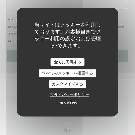
In accordance with data protection regulations, you have the right to opt out of
当サイトはクッキーを利用し
marketing communications. UK residents can register with the Telephone Preference
ております。お客様自身でク
Service at
tpsonline.org.uk
. US residents can register at
donotcall.gov
. For more
ッキー利用の設定および管理
information about how we process your data, please see our
privacy policy
.
ができます。
L'AUBERGE AUX 4 SAISONS
全てに同意する
すべてのクッキーを拒否する
カスタマイズする
プライバシーポリシー
undefined
店舗情報
料理