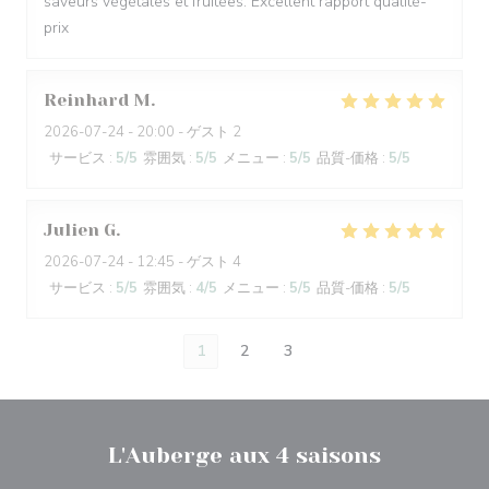
saveurs végétales et fruitées. Excellent rapport qualité-
prix
Reinhard
M
2026-07-24
- 20:00 - ゲスト 2
サービス
:
5
/5
雰囲気
:
5
/5
メニュー
:
5
/5
品質-価格
:
5
/5
Julien
G
2026-07-24
- 12:45 - ゲスト 4
サービス
:
5
/5
雰囲気
:
4
/5
メニュー
:
5
/5
品質-価格
:
5
/5
1
2
3
L'Auberge aux 4 saisons