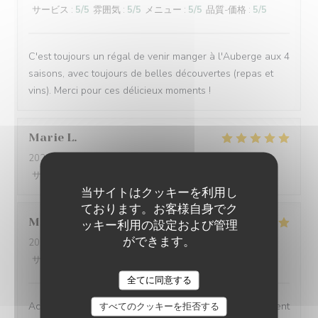
サービス
:
5
/5
雰囲気
:
5
/5
メニュー
:
5
/5
品質-価格
:
5
/5
C'est toujours un régal de venir manger à l'Auberge aux 4
saisons, avec toujours de belles découvertes (repas et
vins). Merci pour ces délicieux moments !
Marie
L
2026-08-03
- 19:00 - ゲスト 3
サービス
:
5
/5
雰囲気
:
5
/5
メニュー
:
5
/5
品質-価格
:
5
/5
当サイトはクッキーを利用し
ております。お客様自身でク
Michele
B
ッキー利用の設定および管理
ができます。
2026-08-03
- 12:15 - ゲスト 4
サービス
:
5
/5
雰囲気
:
5
/5
メニュー
:
5
/5
品質-価格
:
5
/5
L'AUBERGE AUX 4 SAISONS
全てに同意する
Accueil service et plats délicieux.Je recommande vivement
すべてのクッキーを拒否する