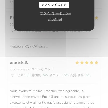
de découvrir.
カスタマイズする
プライバシーポリシー
Philippe
G
undefined
2026-07-31
- 12:30 - ゲスト 5
サービス
:
5
/5
雰囲気
:
5
/5
メニュー
:
5
/5
品質-価格
:
5
/5
Meilleurs RQP d'Alsace...
annick
B
2026-07-29
- 19:15 - ゲスト 3
サービス
:
5
/5
雰囲気
:
5
/5
メニュー
:
5
/5
品質-価格
:
5
/5
Nous avons tout aimé. L'accueil tres agréable, la
bienveillance envers Émile,3 ans et, surtout, les plats
excellents et vraiment créatifs associant notamment les