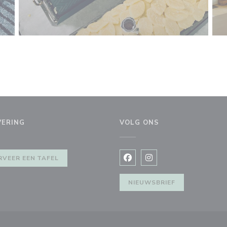
VERING
VOLG ONS
nster))
RVEER EEN TAFEL
Facebook ((opent in een nie
Instagram ((opent in e
NIEUWSBRIEF