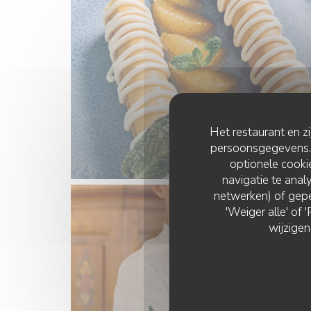
Het restaurant en z
persoonsgegevens. '
optionele cook
navigatie te analy
netwerken) of gepe
'Weiger alle' of
wijzigen