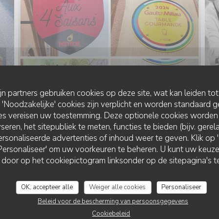
ijn partners gebruiken cookies op deze site, wat kan leiden to
Noodzakelijke' cookies zijn verplicht en worden standaard g
ies vereisen uw toestemming. Deze optionele cookies worden
seren, het sitepubliek te meten, functies te bieden (bijv. gere
rsonaliseerde advertenties of inhoud weer te geven. Klik op 'O
 'Personaliseer' om uw voorkeuren te beheren. U kunt uw keu
L'AUBERGE AUX 4 SAISONS
 door op het cookiepictogram linksonder op de sitepagina's te
OK, accepteer alle
Weiger alle cookies
Personaliseer
Beleid voor de bescherming van persoonsgegevens
Cookiebeleid