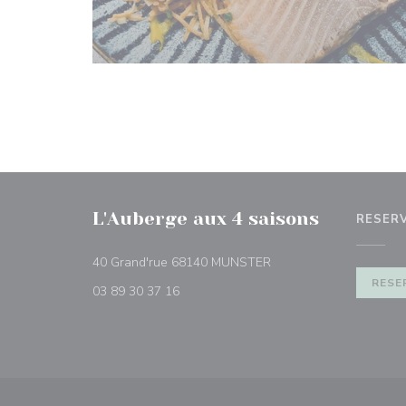
L'Auberge aux 4 saisons
RESER
((opent in een nieuw ve
40 Grand'rue 68140 MUNSTER
RESE
03 89 30 37 16