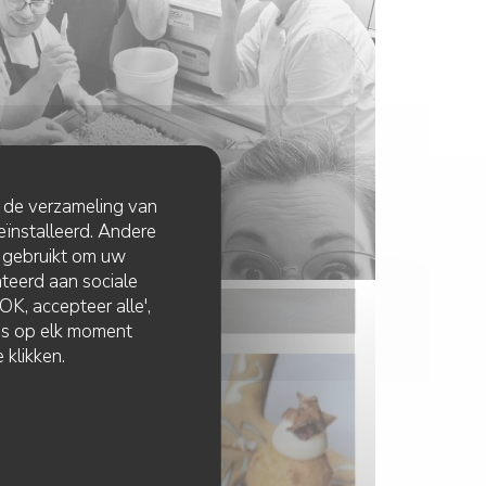
t de verzameling van
eïnstalleerd. Andere
 gebruikt om uw
lateerd aan sociale
K, accepteer alle',
zes op elk moment
 klikken.