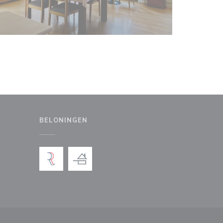
BELONINGEN
uw venster))
en nieuw venster))