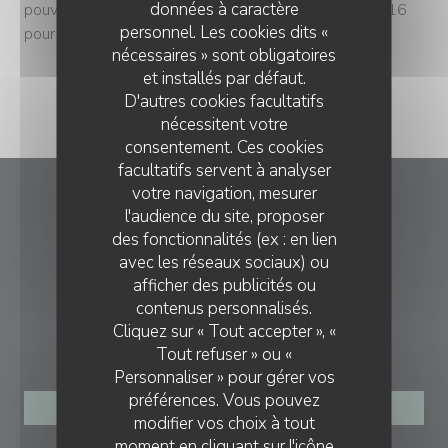
données à caractère
pouvez également nous téléphoner au 03.89.30.37.16
personnel. Les cookies dits «
pour envisager un envoi postal ou digital .
nécessaires » sont obligatoires
et installés par défaut.
D'autres cookies facultatifs
nécessitent votre
consentement. Ces cookies
facultatifs servent à analyser
votre navigation, mesurer
L'Auberge aux 4 saisons
l'audience du site, proposer
des fonctionnalités (ex : en lien
((ouvre une nouvelle
40 Grand'rue 68140 MUNSTER
avec les réseaux sociaux) ou
afficher des publicités ou
03 89 30 37 16
L'AUBERGE AUX 4 SAISONS
contenus personnalisés.
Cliquez sur « Tout accepter », «
RÉSERVATION
Tout refuser » ou «
Personnaliser » pour gérer vos
préférences. Vous pouvez
RÉSERVER
modifier vos choix à tout
moment en cliquant sur l'icône