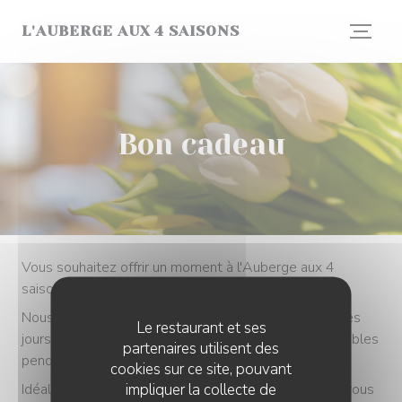
Personnalisation de vos choix en matière de cookies
L'AUBERGE AUX 4 SAISONS
Bon cadeau
Vous souhaitez offrir un moment à l'Auberge aux 4
saisons?
Nous proposons des bons cadeaux utilisables tous les
Le restaurant et ses
jours midi et soir, pour le montant de votre choix, valables
partenaires utilisent des
pendant 2 ans (23 mois pour être précis).
cookies sur ce site, pouvant
impliquer la collecte de
Idéalement à venir chercher sur place au restaurant, vous