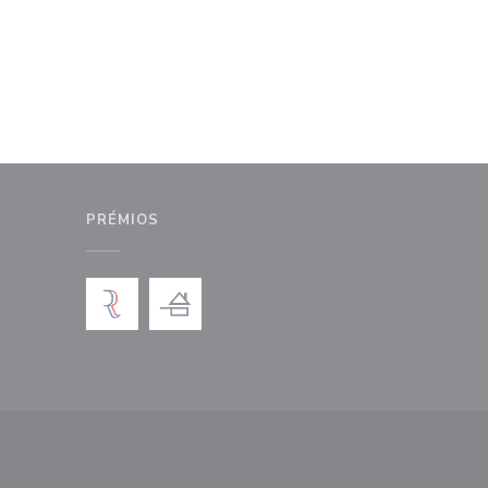
PRÉMIOS
anela))
nova janela))