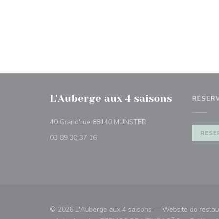
L'Auberge aux 4 saisons
RESER
((abre numa nova janela
40 Grand'rue 68140 MUNSTER
RESE
03 89 30 37 16
© 2026 L'Auberge aux 4 saisons — Website do restau