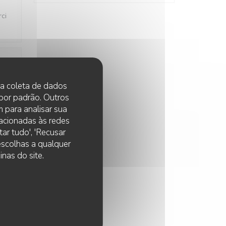
rci
:
5
/5
 na coleta de dados
 por padrão. Outros
 para analisar sua
lacionadas às redes
:
5
/5
ar tudo', 'Recusar
 escolhas a qualquer
nas do site.
:
5
/5