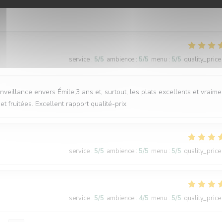
service
:
5
/5
ambience
:
5
/5
menu
:
5
/5
quality_price
nveillance envers Émile,3 ans et, surtout, les plats excellents et vraime
 fruitées. Excellent rapport qualité-prix
service
:
5
/5
ambience
:
5
/5
menu
:
5
/5
quality_price
service
:
5
/5
ambience
:
4
/5
menu
:
5
/5
quality_price