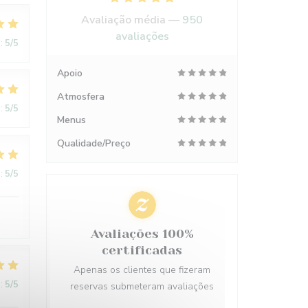
Avaliação média —
950
avaliações
:
5
/5
Apoio
Atmosfera
:
5
/5
Menus
Qualidade/Preço
:
5
/5
Avaliações 100%
certificadas
Apenas os clientes que fizeram
:
5
/5
reservas submeteram avaliações