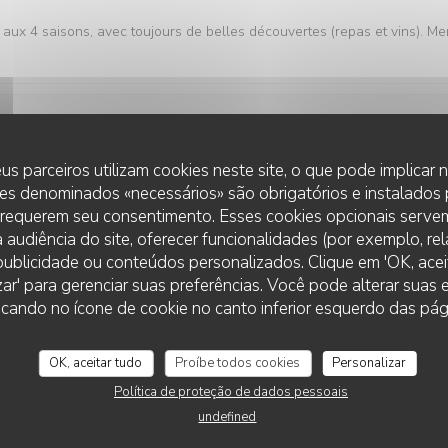
aux 4 saisons, avec toujours de belles découvertes (repas et vins). Me
service
:
5
/5
ambience
:
5
/5
menu
:
5
/5
quality_price
us parceiros utilizam cookies neste site, o que pode implicar
es denominados «necessários» são obrigatórios e instalados
 requerem seu consentimento. Esses cookies opcionais servem
 audiência do site, oferecer funcionalidades (por exemplo, re
service
:
5
/5
ambience
:
5
/5
menu
:
5
/5
quality_price
r publicidade ou conteúdos personalizados. Clique em 'OK, aceit
zar' para gerenciar suas preferências. Você pode alterar suas
L'AUBERGE AUX 4 SAISONS
cando no ícone de cookie no canto inferior esquerdo das pági
vement de découvrir.
OK, aceitar tudo
Proíbe todos cookies
Personalizar
Política de proteção de dados pessoais
service
:
5
/5
ambience
:
5
/5
menu
:
5
/5
quality_price
undefined