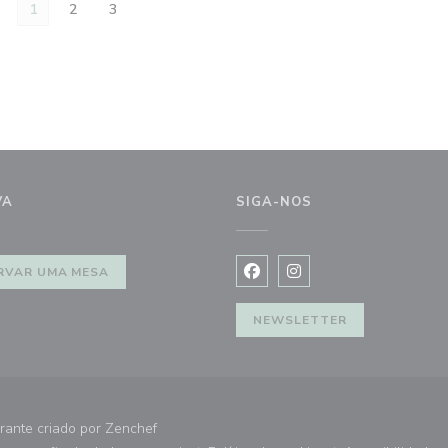
1
2
3
VA
SIGA-NOS
))
RVAR UMA MESA
Facebook ((abre numa nova j
Instagram ((abre numa 
NEWSLETTER
((abre numa nova janela))
rante criado por
Zenchef