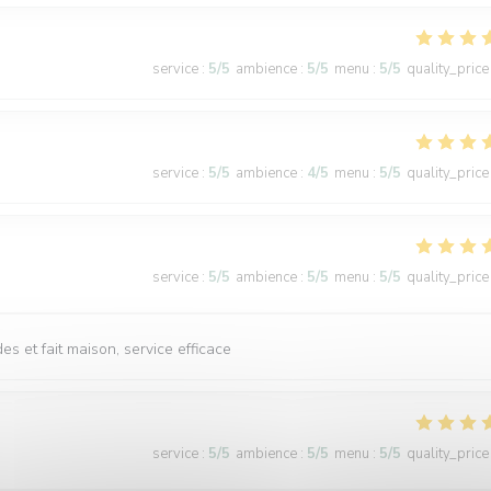
service
:
5
/5
ambience
:
5
/5
menu
:
5
/5
quality_price
service
:
5
/5
ambience
:
4
/5
menu
:
5
/5
quality_price
service
:
5
/5
ambience
:
5
/5
menu
:
5
/5
quality_price
s et fait maison, service efficace
service
:
5
/5
ambience
:
5
/5
menu
:
5
/5
quality_price