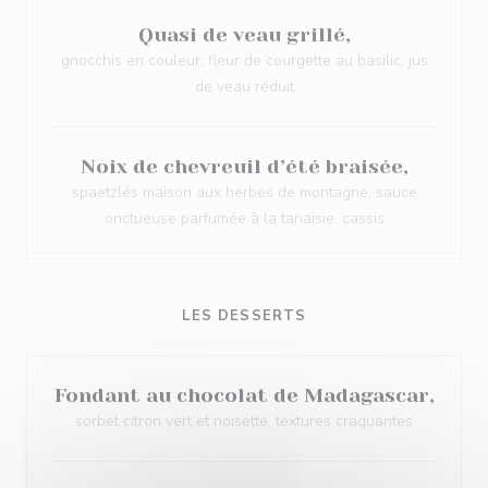
Quasi de veau grillé,
gnocchis en couleur, fleur de courgette au basilic, jus
de veau réduit
Noix de chevreuil d’été braisée,
spaetzlés maison aux herbes de montagne, sauce
onctueuse parfumée à la tanaisie, cassis
LES DESSERTS
Fondant au chocolat de Madagascar,
sorbet citron vert et noisette, textures craquantes