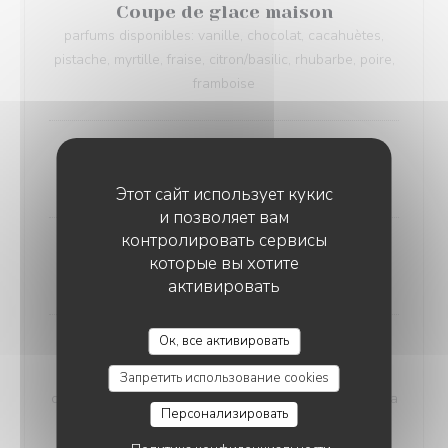
Coupe de glace maison
parfums disponibles: vanille, chocolat, cacahuètes,
pistache, myrtille, fraise, citron/basilic, rhubarbe, poire,
framboise
Assiette de fromages locaux
Confiture de Berawecka
Этот сайт использует кукис
и позволяет вам
контролировать сервисы
Comme sur un nuage…
которые вы хотите
délicieux accord framboise/livèche
активировать
L'AUBERGE AUX 4 SAISONS
Ок, все активировать
Abricots rôtis au Pineau des
Charentes,
Запретить использование cookies
crème légère vanille, glace au lait d’amande, huile à la
Персонализировать
feuille de figuier