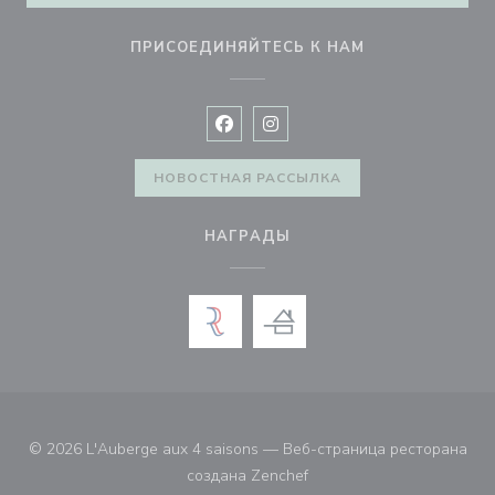
ПРИСОЕДИНЯЙТЕСЬ К НАМ
Facebook ((открывается в новом 
Instagram ((открывается в н
НОВОСТНАЯ РАССЫЛКА
НАГРАДЫ
© 2026 L'Auberge aux 4 saisons — Веб-страница ресторана
((открывается в новом ок
создана
Zenchef