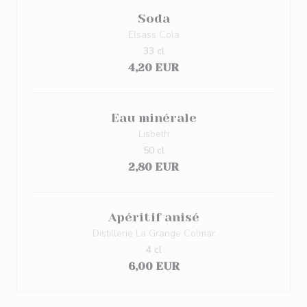
Soda
Elsass Cola
33 cl
4,20 EUR
Eau minérale
Lisbeth
50 cl
2,80 EUR
Apéritif anisé
Distillerie La Grange Colmar
4 cl
6,00 EUR