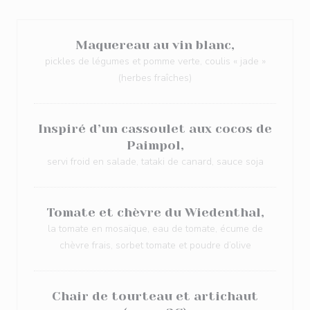
Maquereau au vin blanc,
pickles de légumes et pomme verte, coulis « jade »
(herbes fraîches)
Inspiré d’un cassoulet aux cocos de
Paimpol,
servi froid en salade, tataki de canard, sauce soja
Tomate et chèvre du Wiedenthal,
la tomate en mosaïque, eau de tomate, écume de
chèvre frais, sorbet tomate et poudre d’olive
Chair de tourteau et artichaut