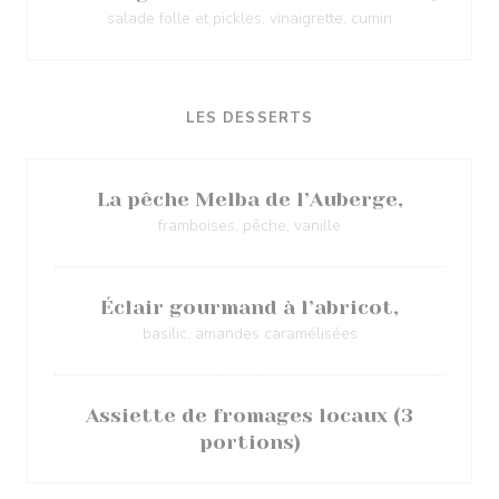
salade folle et pickles, vinaigrette, cumin
LES DESSERTS
La pêche Melba de l’Auberge,
framboises, pêche, vanille
Éclair gourmand à l’abricot,
basilic, amandes caramélisées
Assiette de fromages locaux (3
portions)