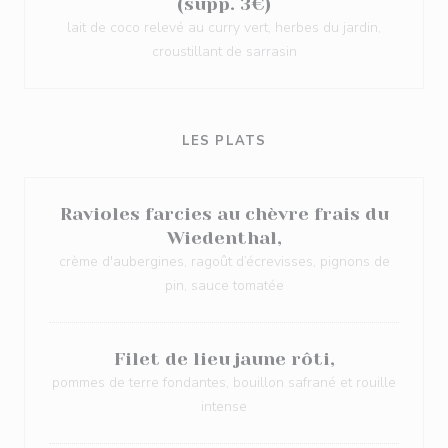
(supp. 3€)
lait de coco relevé au curry vert, herbes du jardin,
croustillant de sarrasin
LES PLATS
Ravioles farcies au chèvre frais du
Wiedenthal,
crème d'aubergines, ragoût d’écrevisses, pignons de
pin, sauce tomatée
Filet de lieu jaune rôti,
pommes de terre fondantes, bouillon safrané et rouille
intense