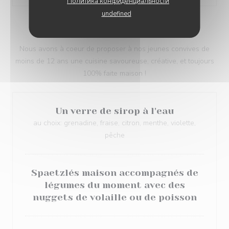
Политика конфиденциальности
undefined
LE MENU ENFANT
Nous avons à coeur de proposer à nos jeunes convives de
moins de 12 ans une cuisine savoureuse, créative, et toujours
100% faite maison !
Un verre de sirop à l'eau
au choix: grenadine, fraise, citron, menthe, violette,
pêche
Spaetzlés maison accompagnés de
légumes du moment avec des
nuggets de volaille ou de poisson