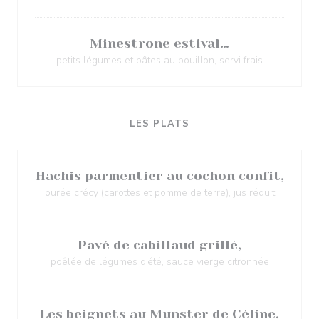
Minestrone estival…
petits légumes et pâtes au bouillon, servi frais
LES PLATS
Hachis parmentier au cochon confit,
purée crécy (carottes et pomme de terre), jus réduit
Pavé de cabillaud grillé,
poêlée de légumes d’été, sauce vierge citronnée
Les beignets au Munster de Céline,