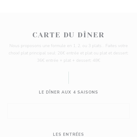
CARTE DU DÎNER
Nous proposons une formule en 1, 2, ou 3 plats... Faites votre
choix! plat principal seul: 26€ entrée et plat ou plat et dessert:
36€ entrée + plat + dessert: 48€
LE DÎNER AUX 4 SAISONS
LES ENTRÉES