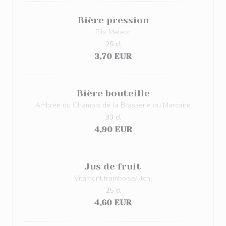
Bière pression
Pils Meteor
25 cl
3,70 EUR
Bière bouteille
Ambrée du Chamois de la Brasserie du Marcaire
33 cl
4,90 EUR
Jus de fruit
Vitamont framboise/litchi
25 cl
4,60 EUR