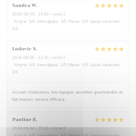
Sandra
W
2026-08-05
- 19:00 - гости 2
Услуги
:
5
/5
Атмосфера
:
4
/5
Меню
:
5
/5
Цена / качество
:
5
/5
Ludovic
S
2026-08-05
- 12:15 - гости 2
Услуги
:
5
/5
Атмосфера
:
5
/5
Меню
:
5
/5
Цена / качество
:
5
/5
Accueil chaleureux, lieu typique, assiettes gourmandes et
fait maison, service efficace
Pauline
B
2026-08-04
- 19:15 - гости 3
Услуги
:
5
/5
Атмосфера
:
5
/5
Меню
:
5
/5
Цена / качество
: