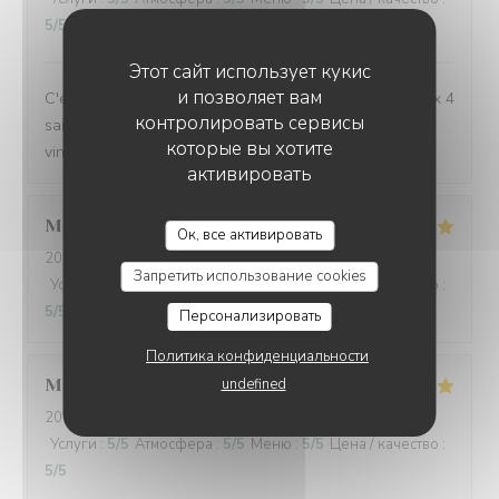
5
/5
Этот сайт использует кукис
и позволяет вам
C'est toujours un régal de venir manger à l'Auberge aux 4
контролировать сервисы
saisons, avec toujours de belles découvertes (repas et
которые вы хотите
vins). Merci pour ces délicieux moments !
активировать
L'AUBERGE AUX 4 SAISONS
Marie
L
Ок, все активировать
2026-08-03
- 19:00 - гости 3
Запретить использование cookies
Услуги
:
5
/5
Атмосфера
:
5
/5
Меню
:
5
/5
Цена / качество
:
5
/5
Персонализировать
Политика конфиденциальности
undefined
Michele
B
2026-08-03
- 12:15 - гости 4
Услуги
:
5
/5
Атмосфера
:
5
/5
Меню
:
5
/5
Цена / качество
:
5
/5