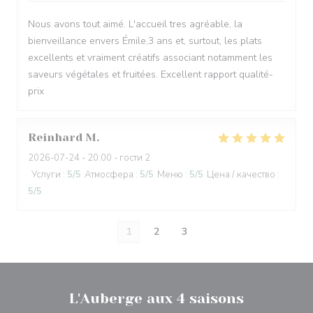
Nous avons tout aimé. L'accueil tres agréable, la
bienveillance envers Émile,3 ans et, surtout, les plats
excellents et vraiment créatifs associant notamment les
saveurs végétales et fruitées. Excellent rapport qualité-
prix
Reinhard
M
2026-07-24
- 20:00 - гости 2
Услуги
:
5
/5
Атмосфера
:
5
/5
Меню
:
5
/5
Цена / качество
:
5
/5
1
2
3
L'Auberge aux 4 saisons