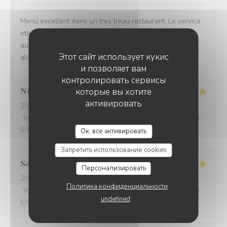
Menu excellent dans un tres beau restaurant. Le service
etait aussi souriant mais pro. Merci à Charlotte d'avoir
aussi pu gérer au niveau du plat une personne fort
Этот сайт использует кукис
allergique qui s'esr régalée.
и позволяет вам
контролировать сервисы
которые вы хотите
Nicolas
S
активировать
2026-08-05
- 19:45 - гости 2
Услуги
:
5
/5
Атмосфера
:
5
/5
Меню
:
5
/5
Цена / качество
:
L'AUBERGE AUX 4 SAISONS
5
/5
Ок, все активировать
Запретить использование cookies
Sandra
W
Персонализировать
2026-08-05
- 19:00 - гости 2
Политика конфиденциальности
Услуги
:
5
/5
Атмосфера
:
4
/5
Меню
:
5
/5
Цена / качество
:
undefined
5
/5