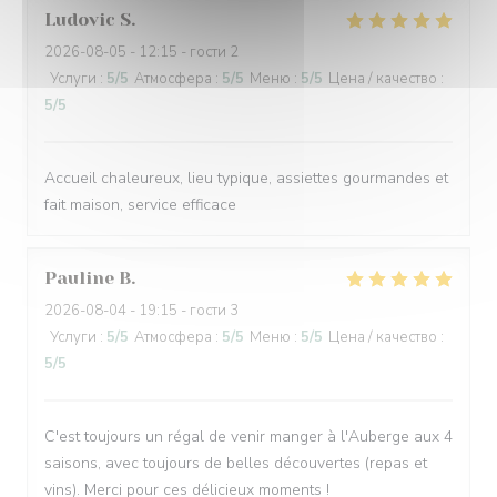
Ludovic
S
2026-08-05
- 12:15 - гости 2
Услуги
:
5
/5
Атмосфера
:
5
/5
Меню
:
5
/5
Цена / качество
:
5
/5
Accueil chaleureux, lieu typique, assiettes gourmandes et
fait maison, service efficace
Pauline
B
2026-08-04
- 19:15 - гости 3
Услуги
:
5
/5
Атмосфера
:
5
/5
Меню
:
5
/5
Цена / качество
:
5
/5
C'est toujours un régal de venir manger à l'Auberge aux 4
saisons, avec toujours de belles découvertes (repas et
vins). Merci pour ces délicieux moments !