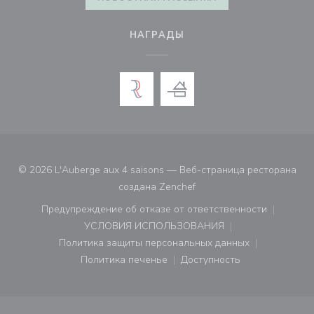
НАГРАДЫ
© 2026 L'Auberge aux 4 saisons — Веб-страница ресторана
((открывается в новом ок
создана
Zenchef
Предупреждение об отказе от ответственности
((открывается в новом окне))
УСЛОВИЯ ИСПОЛЬЗОВАНИЯ
((открывается в новом окне))
Политика защиты персональных данных
((открывается в новом окне))
Политика печенье
Доступность
((открывается в новом окне))
((открывается в новом