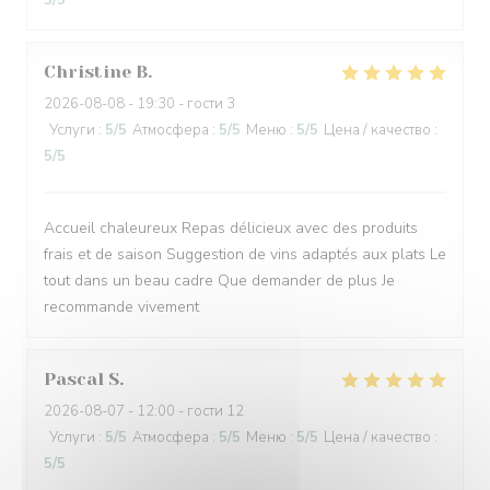
5
/5
Christine
B
2026-08-08
- 19:30 - гости 3
Услуги
:
5
/5
Атмосфера
:
5
/5
Меню
:
5
/5
Цена / качество
:
5
/5
Accueil chaleureux Repas délicieux avec des produits
frais et de saison Suggestion de vins adaptés aux plats Le
tout dans un beau cadre Que demander de plus Je
recommande vivement
Pascal
S
2026-08-07
- 12:00 - гости 12
Услуги
:
5
/5
Атмосфера
:
5
/5
Меню
:
5
/5
Цена / качество
:
5
/5