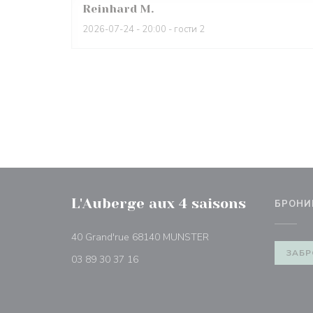
Reinhard
M
2026-07-24
- 20:00 - гости 2
L'Auberge aux 4 saisons
БРОНИ
((открывается в новом
40 Grand'rue 68140 MUNSTER
ЗАБР
03 89 30 37 16