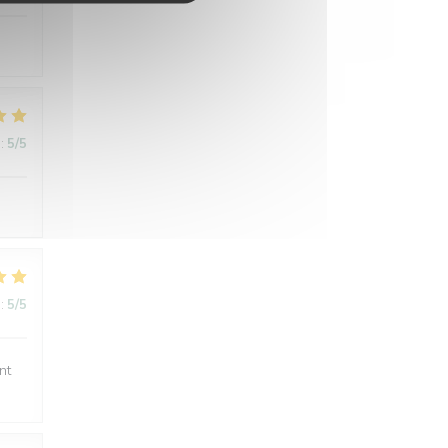
:
5
/5
:
5
/5
nt