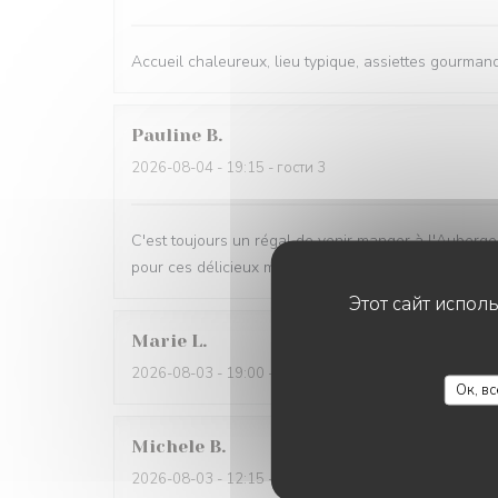
Accueil chaleureux, lieu typique, assiettes gourmande
Pauline
B
2026-08-04
- 19:15 - гости 3
C'est toujours un régal de venir manger à l'Auberge 
pour ces délicieux moments !
Этот сайт испол
Marie
L
2026-08-03
- 19:00 - гости 3
Ок, в
Michele
B
2026-08-03
- 12:15 - гости 4