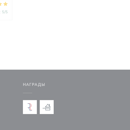
:
5
/5
М
НАГРАДЫ
новом окне))
тся в новом окне))