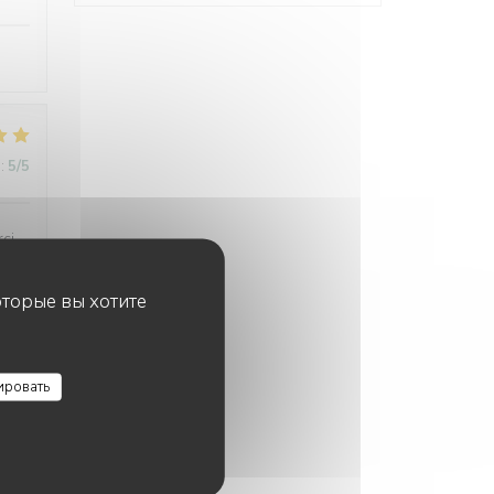
:
5
/5
rci
оторые вы хотите
:
5
/5
ировать
:
5
/5