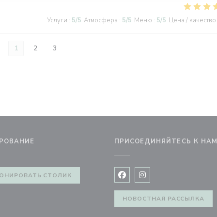
Услуги
:
5
/5
Атмосфера
:
5
/5
Меню
:
5
/5
Цена / качество
1
2
3
РОВАНИЕ
ПРИСОЕДИНЯЙТЕСЬ К НА
 окне))
ОНИРОВАТЬ СТОЛИК
Facebook ((открывается в 
Instagram ((открывае
НОВОСТНАЯ РАССЫЛКА