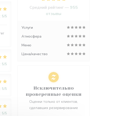
Средний рейтинг —
955
отзывы
:
5
/5
Услуги
rer
Атмосфера
Меню
Цена/качество
:
5
/5
Исключительно
:
5
/5
проверенные оценки
Оценки только от клиентов,
сделавших резервирование
:
5
/5