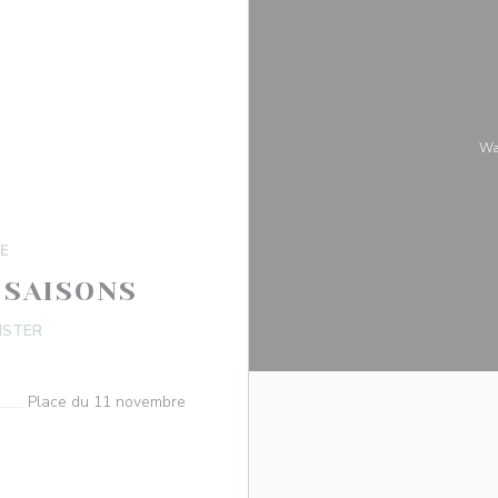
W
VE
 SAISONS
((在新窗口中打开))
NSTER
Place du 11 novembre