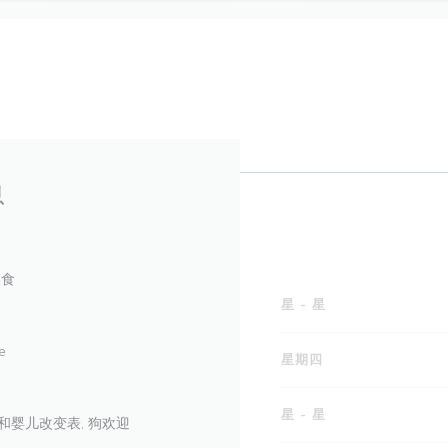
息
美食
星
-
星
e
星期四
星
-
星
子和婴儿改变表, 狗欢迎