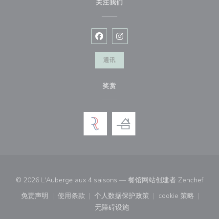
关注我们
Facebook ((在新窗口中打开))
Instagram ((在新窗口中打开))
通讯
奖赏
((在
© 2026 L'Auberge aux 4 saisons — 餐馆网站创建者
Zenchef
免责声明
使用条款
个人数据保护政策
cookie 策略
((在新窗口中打开))
((在新窗口中打开))
((在新窗口中打开))
((在新窗口中
无障碍设施
((在新窗口中打开))