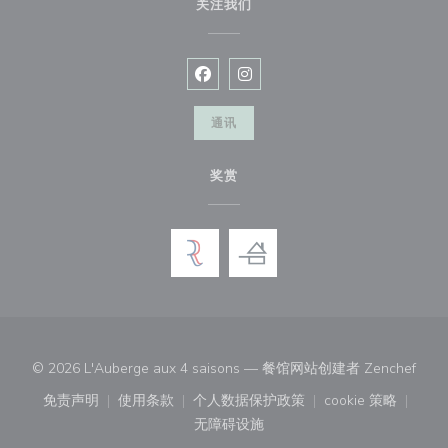
关注我们
Facebook ((在新窗口中打开))
Instagram ((在新窗口中打开))
通讯
奖赏
((在
© 2026 L'Auberge aux 4 saisons — 餐馆网站创建者
Zenchef
免责声明
使用条款
个人数据保护政策
cookie 策略
((在新窗口中打开))
((在新窗口中打开))
((在新窗口中打开))
((在新窗口中
无障碍设施
((在新窗口中打开))