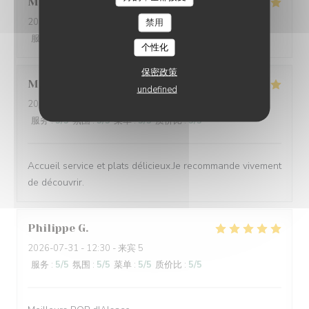
Marie
L
L'AUBERGE AUX 4 SAISONS
2026-08-03
- 19:00 - 来宾 3
禁用
服务
:
5
/5
氛围
:
5
/5
菜单
:
5
/5
质价比
:
5
/5
个性化
保密政策
Michele
B
undefined
2026-08-03
- 12:15 - 来宾 4
服务
:
5
/5
氛围
:
5
/5
菜单
:
5
/5
质价比
:
5
/5
Accueil service et plats délicieux.Je recommande vivement
de découvrir.
Philippe
G
2026-07-31
- 12:30 - 来宾 5
服务
:
5
/5
氛围
:
5
/5
菜单
:
5
/5
质价比
:
5
/5