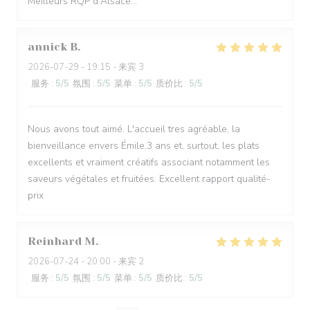
Meilleurs RQP d'Alsace...
annick
B
2026-07-29
- 19:15 - 来宾 3
服务
:
5
/5
氛围
:
5
/5
菜单
:
5
/5
质价比
:
5
/5
Nous avons tout aimé. L'accueil tres agréable, la
bienveillance envers Émile,3 ans et, surtout, les plats
excellents et vraiment créatifs associant notamment les
saveurs végétales et fruitées. Excellent rapport qualité-
prix
Reinhard
M
2026-07-24
- 20:00 - 来宾 2
服务
:
5
/5
氛围
:
5
/5
菜单
:
5
/5
质价比
:
5
/5