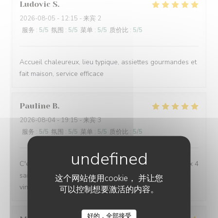
Ludovic
S
2026-08-05
- 12:15 - 来宾 2
服务
:
5
/5
氛围
:
5
/5
菜单
:
5
/5
质价比
:
5
/5
Accueil chaleureux, lieu typique, assiettes gourmandes et
fait maison, service efficace
Pauline
B
2026-08-04
- 19:15 - 来宾 3
服务
:
5
/5
氛围
:
5
/5
菜单
:
5
/5
质价比
:
5
/5
C'est toujours un régal de venir manger à l'Auberge aux 4
saisons, avec toujours de belles découvertes (repas et
这个网站使用cookie， 并让您
vins). Merci pour ces délicieux moments !
可以控制想要激活的内容。
好的，全部接受