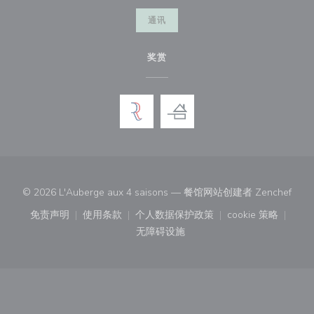
通讯
奖赏
((在
© 2026 L'Auberge aux 4 saisons — 餐馆网站创建者
Zenchef
免责声明
使用条款
个人数据保护政策
cookie 策略
((在新窗口中打开))
((在新窗口中打开))
((在新窗口中打开))
((在新窗口中
无障碍设施
((在新窗口中打开))