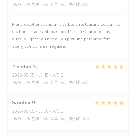
服务
:
5
/5
氛围
:
5
/5
菜单
:
5
/5
质价比
:
5
/5
Menu excellent dans un tres beau restaurant. Le service
etait aussi souriant mais pro. Merci à Charlotte d'avoir
aussi pu gérer au niveau du plat une personne fort
allergique qui s'esr régalée.
Nicolas
S
2026-08-05
- 19:45 - 来宾 2
服务
:
5
/5
氛围
:
5
/5
菜单
:
5
/5
质价比
:
5
/5
Sandra
W
2026-08-05
- 19:00 - 来宾 2
服务
:
5
/5
氛围
:
4
/5
菜单
:
5
/5
质价比
:
5
/5