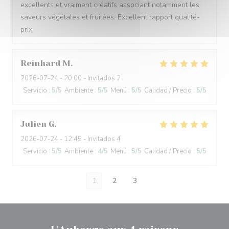
excellents et vraiment créatifs associant notamment les
saveurs végétales et fruitées. Excellent rapport qualité-
prix
Reinhard
M
2026-07-24
- 20:00 - Invitados 2
Servicio
:
5
/5
Ambiente
:
5
/5
Menú
:
5
/5
Calidad / Precio
:
5
/5
Julien
G
2026-07-24
- 12:45 - Invitados 4
Servicio
:
5
/5
Ambiente
:
4
/5
Menú
:
5
/5
Calidad / Precio
:
5
/5
1
2
3