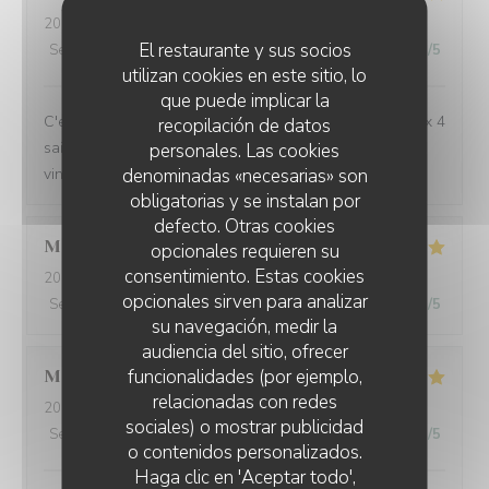
2026-08-04
- 19:15 - Invitados 3
El restaurante y sus socios
Servicio
:
5
/5
Ambiente
:
5
/5
Menú
:
5
/5
Calidad / Precio
:
5
/5
utilizan cookies en este sitio, lo
que puede implicar la
C'est toujours un régal de venir manger à l'Auberge aux 4
recopilación de datos
saisons, avec toujours de belles découvertes (repas et
personales. Las cookies
denominadas «necesarias» son
vins). Merci pour ces délicieux moments !
obligatorias y se instalan por
defecto. Otras cookies
Marie
L
opcionales requieren su
consentimiento. Estas cookies
2026-08-03
- 19:00 - Invitados 3
opcionales sirven para analizar
Servicio
:
5
/5
Ambiente
:
5
/5
Menú
:
5
/5
Calidad / Precio
:
5
/5
su navegación, medir la
audiencia del sitio, ofrecer
funcionalidades (por ejemplo,
Michele
B
relacionadas con redes
2026-08-03
- 12:15 - Invitados 4
sociales) o mostrar publicidad
Servicio
:
5
/5
Ambiente
:
5
/5
Menú
:
5
/5
Calidad / Precio
:
5
/5
o contenidos personalizados.
L'AUBERGE AUX 4 SAISONS
Haga clic en 'Aceptar todo',