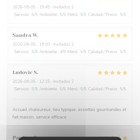
2026-08-05
- 19:45 - Invitados 2
Servicio
:
5
/5
Ambiente
:
5
/5
Menú
:
5
/5
Calidad / Precio
:
5
/5
Sandra
W
2026-08-05
- 19:00 - Invitados 2
Servicio
:
5
/5
Ambiente
:
4
/5
Menú
:
5
/5
Calidad / Precio
:
5
/5
Ludovic
S
2026-08-05
- 12:15 - Invitados 2
Servicio
:
5
/5
Ambiente
:
5
/5
Menú
:
5
/5
Calidad / Precio
:
5
/5
Accueil chaleureux, lieu typique, assiettes gourmandes et
fait maison, service efficace
Pauline
B