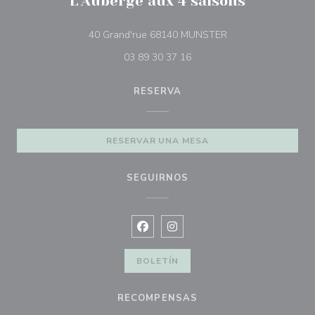
L'Auberge aux 4 saisons
((abre en una nueva
40 Grand'rue 68140 MUNSTER
03 89 30 37 16
RESERVA
RESERVAR UNA MESA
SEGUIRNOS
Facebook ((abre en una nueva vent
Instagram ((abre en una nuev
BOLETÍN
RECOMPENSAS