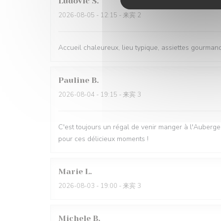
Ludovic
S
2026-08-05
- 12:15 - 来宾 2
Accueil chaleureux, lieu typique, assiettes gourmande
Pauline
B
2026-08-04
- 19:15 - 来宾 3
C'est toujours un régal de venir manger à l'Auberge 
pour ces délicieux moments !
Marie
L
2026-08-03
- 19:00 - 来宾 3
Michele
B