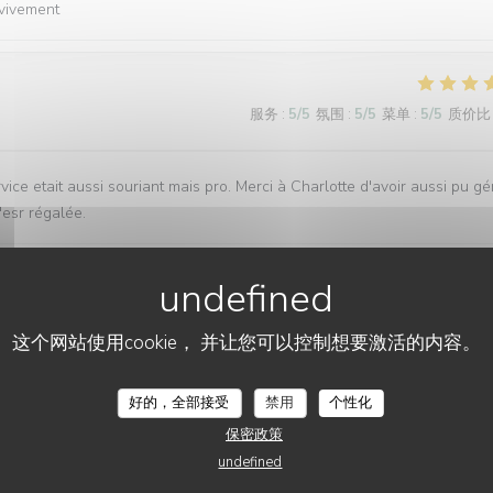
vivement
服务
:
5
/5
氛围
:
5
/5
菜单
:
5
/5
质价比
ice etait aussi souriant mais pro. Merci à Charlotte d'avoir aussi pu gé
'esr régalée.
服务
:
5
/5
氛围
:
5
/5
菜单
:
5
/5
质价比
这个网站使用cookie， 并让您可以控制想要激活的内容。
L'AUBERGE AUX 4 SAISONS
好的，全部接受
禁用
个性化
服务
:
5
/5
氛围
:
4
/5
菜单
:
5
/5
质价比
保密政策
undefined