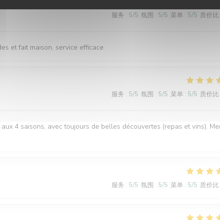
服务
:
5
/5
氛围
:
5
/5
菜单
:
5
/5
质价比
s et fait maison, service efficace
服务
:
5
/5
氛围
:
5
/5
菜单
:
5
/5
质价比
aux 4 saisons, avec toujours de belles découvertes (repas et vins). Me
服务
:
5
/5
氛围
:
5
/5
菜单
:
5
/5
质价比