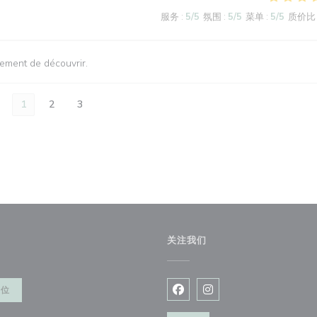
服务
:
5
/5
氛围
:
5
/5
菜单
:
5
/5
质价比
vement de découvrir.
1
2
3
关注我们
餐位
Facebook ((在新窗口中打开)
Instagram ((在新窗口