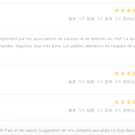
服务
:
5
/5
氛围
:
5
/5
菜单
:
5
/5
质价比
rendre par les associations de saveurs et de textures du chef. La qua
iandes, légumes, tous très bons. Les petites attentions de l'équipe de s
服务
:
5
/5
氛围
:
4
/5
菜单
:
5
/5
质价比
服务
:
5
/5
氛围
:
5
/5
菜单
:
5
/5
质价比
s frais et de saison Suggestion de vins adaptés aux plats Le tout dans