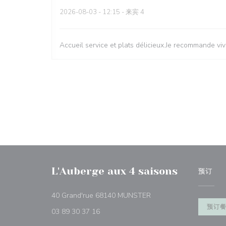
2026-08-03
- 12:15 - 来宾 4
Accueil service et plats délicieux.Je recommande vi
L'Auberge aux 4 saisons
预订
((在新窗口中打开))
40 Grand'rue 68140 MUNSTER
预订
03 89 30 37 16