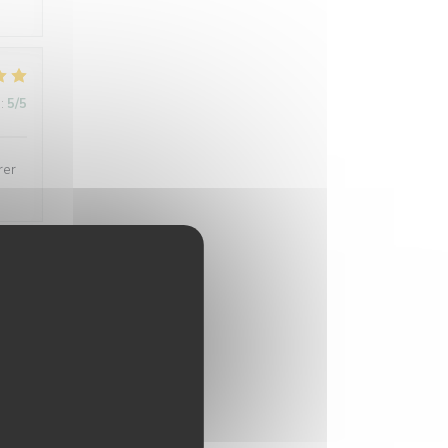
:
5
/5
rer
:
5
/5
:
5
/5