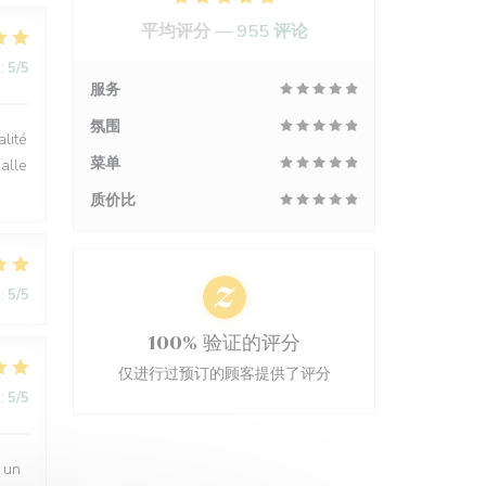
平均评分 —
955 评论
:
5
/5
服务
氛围
lité
菜单
alle
质价比
:
5
/5
100% 验证的评分
仅进行过预订的顾客提供了评分
:
5
/5
 un