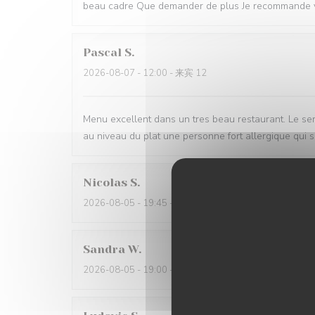
beau cadre Que demander de plus Je recommande 
Pascal
S
2026-08-07
- 12:00 - 来宾 12
Menu excellent dans un tres beau restaurant. Le serv
au niveau du plat une personne fort allergique qui s
Nicolas
S
2026-08-05
- 19:45 - 来宾 2
Sandra
W
2026-08-05
- 19:00 - 来宾 2