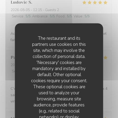
Ludovic
S
2026-08-05
- 12:15 - Guests 2
Service
:
5
/5
Ambiance
:
5
/5
Food
:
5
/5
Value
:
5
/5
Accueil chaleureux, lieu typique, assiettes gourmandes et
The restaurant and its
fait maison, service efficace
partners use cookies on this
site, which may involve the
collection of personal data.
Pauline
B
'Necessary' cookies are
2026-08-04
- 19:15 - Guests 3
mandatory and installed by
Service
:
5
/5
Ambiance
:
5
/5
Food
:
5
/5
Value
:
5
/5
default. Other optional
cookies require your consent.
These optional cookies are
C'est toujours un régal de venir manger à l'Auberge aux 4
used to analyze your
saisons, avec toujours de belles découvertes (repas et
browsing, measure site
vins). Merci pour ces délicieux moments !
audience, provide features
(e.g., related to social
networks) or display