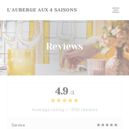
Personalizing your cookie choices
L'AUBERGE AUX 4 SAISONS
Reviews
4.9
/5
Average rating —
950 reviews
Service