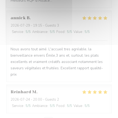
Meilleurs RQP d'Alsace...
annick
B
2026-07-29
- 19:15 - Guests 3
Service
:
5
/5
Ambiance
:
5
/5
Food
:
5
/5
Value
:
5
/5
Nous avons tout aimé. L'accueil tres agréable, la
bienveillance envers Émile,3 ans et, surtout, les plats
excellents et vraiment créatifs associant notamment les
saveurs végétales et fruitées. Excellent rapport qualité-
prix
Reinhard
M
2026-07-24
- 20:00 - Guests 2
Service
:
5
/5
Ambiance
:
5
/5
Food
:
5
/5
Value
:
5
/5