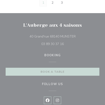
1
2
3
L'Auberge aux 4 saisons
((opens in a new w
40 Grand'rue 68140 MUNSTER
03 89 30 37 16
BOOKING
BOOK A TABLE
FOLLOW US
Facebook ((opens in a new window
Instagram ((opens in a new w