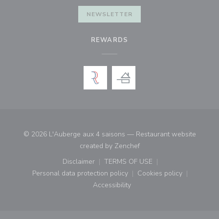
NEWSLETTER
REWARDS
© 2026 L'Auberge aux 4 saisons — Restaurant website
((opens in a new window)
created by
Zenchef
Disclaimer
TERMS OF USE
((opens in a new window))
((opens in a new window))
Personal data protection policy
Cookies policy
((opens in a new window))
((opens in a new
Accessibility
((opens in a new window))