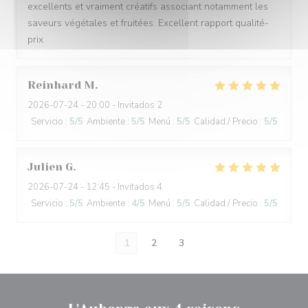
excellents et vraiment créatifs associant notamment les
saveurs végétales et fruitées. Excellent rapport qualité-
prix
Reinhard
M
2026-07-24
- 20:00 - Invitados 2
Servicio
:
5
/5
Ambiente
:
5
/5
Menú
:
5
/5
Calidad / Precio
:
5
/5
Julien
G
2026-07-24
- 12:45 - Invitados 4
Servicio
:
5
/5
Ambiente
:
4
/5
Menú
:
5
/5
Calidad / Precio
:
5
/5
1
2
3