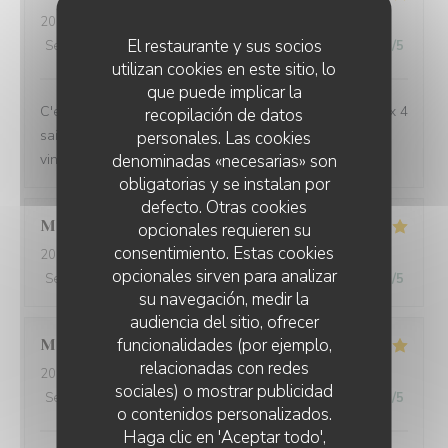
2026-08-04
- 19:15 - Invitados 3
El restaurante y sus socios
Servicio
:
5
/5
Ambiente
:
5
/5
Menú
:
5
/5
Calidad / Precio
:
5
/5
utilizan cookies en este sitio, lo
que puede implicar la
C'est toujours un régal de venir manger à l'Auberge aux 4
recopilación de datos
saisons, avec toujours de belles découvertes (repas et
personales. Las cookies
denominadas «necesarias» son
vins). Merci pour ces délicieux moments !
obligatorias y se instalan por
defecto. Otras cookies
Marie
L
opcionales requieren su
consentimiento. Estas cookies
2026-08-03
- 19:00 - Invitados 3
opcionales sirven para analizar
Servicio
:
5
/5
Ambiente
:
5
/5
Menú
:
5
/5
Calidad / Precio
:
5
/5
su navegación, medir la
audiencia del sitio, ofrecer
funcionalidades (por ejemplo,
Michele
B
relacionadas con redes
2026-08-03
- 12:15 - Invitados 4
sociales) o mostrar publicidad
Servicio
:
5
/5
Ambiente
:
5
/5
Menú
:
5
/5
Calidad / Precio
:
5
/5
o contenidos personalizados.
L'AUBERGE AUX 4 SAISONS
Haga clic en 'Aceptar todo',