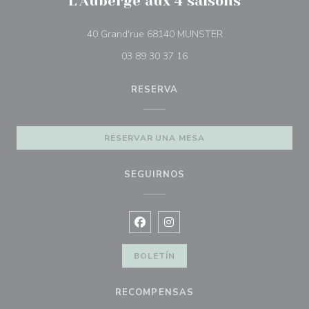
L'Auberge aux 4 saisons
((abre en una nueva
40 Grand'rue 68140 MUNSTER
03 89 30 37 16
RESERVA
RESERVAR UNA MESA
SEGUIRNOS
Facebook ((abre en una nueva vent
Instagram ((abre en una nuev
BOLETÍN
RECOMPENSAS