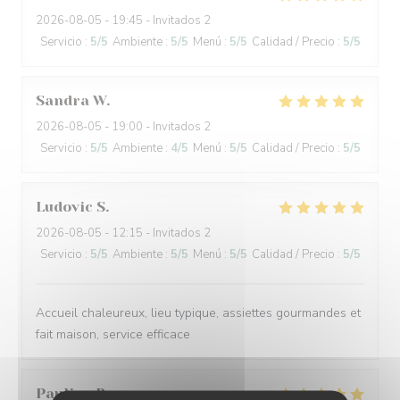
2026-08-05
- 19:45 - Invitados 2
Servicio
:
5
/5
Ambiente
:
5
/5
Menú
:
5
/5
Calidad / Precio
:
5
/5
Sandra
W
2026-08-05
- 19:00 - Invitados 2
Servicio
:
5
/5
Ambiente
:
4
/5
Menú
:
5
/5
Calidad / Precio
:
5
/5
Ludovic
S
2026-08-05
- 12:15 - Invitados 2
Servicio
:
5
/5
Ambiente
:
5
/5
Menú
:
5
/5
Calidad / Precio
:
5
/5
Accueil chaleureux, lieu typique, assiettes gourmandes et
fait maison, service efficace
Pauline
B