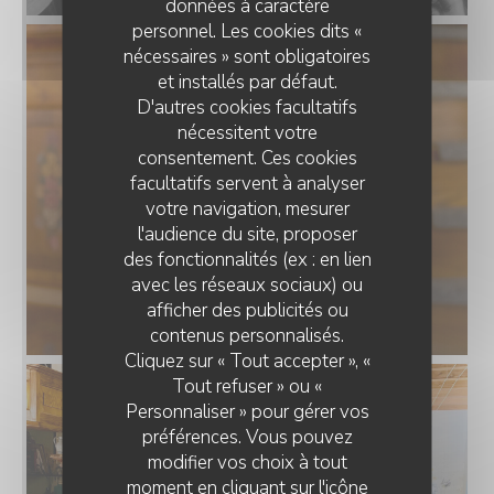
données à caractère
personnel. Les cookies dits «
nécessaires » sont obligatoires
et installés par défaut.
D'autres cookies facultatifs
nécessitent votre
consentement. Ces cookies
facultatifs servent à analyser
votre navigation, mesurer
l'audience du site, proposer
des fonctionnalités (ex : en lien
avec les réseaux sociaux) ou
afficher des publicités ou
L'AUBERGE AUX 4 SAISONS
contenus personnalisés.
Cliquez sur « Tout accepter », «
Tout refuser » ou «
Personnaliser » pour gérer vos
préférences. Vous pouvez
modifier vos choix à tout
moment en cliquant sur l'icône