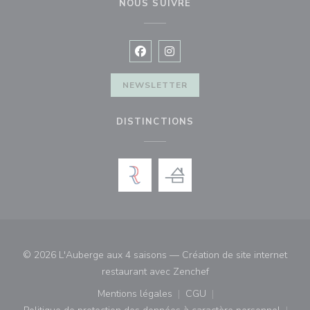
NOUS SUIVRE
Facebook ((ouvre une nouvelle fenê
Instagram ((ouvre une nouvell
NEWSLETTER
DISTINCTIONS
© 2026 L'Auberge aux 4 saisons — Création de site internet
((ouvre une nouvelle fe
restaurant avec
Zenchef
Mentions légales
CGU
((ouvre une nouvelle fenêtre))
((ouvre une nouvelle fenê