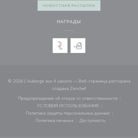
НОВОСТНАЯ РАССЫЛКА
НАГРАДЫ
© 2026 L'Auberge aux 4 saisons — Веб-страница ресторана
((открывается в новом ок
создана
Zenchef
Предупреждение об отказе от ответственности
((открывается в новом окне))
УСЛОВИЯ ИСПОЛЬЗОВАНИЯ
((открывается в новом окне))
Политика защиты персональных данных
((открывается в новом окне))
Политика печенье
Доступность
((открывается в новом окне))
((открывается в новом