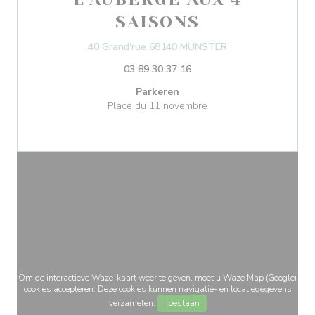
SAISONS
((opent in een nie
40 Grand'rue 68140 MUNSTER
03 89 30 37 16
Parkeren
Place du 11 novembre
Om de interactieve Waze-kaart weer te geven, moet u Waze Map (Google)
cookies accepteren. Deze cookies kunnen navigatie- en locatiegegevens
verzamelen.
Toestaan