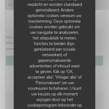
verplicht en worden standaard
geïnstalleerd. Andere
optionele cookies vereisen uw
toestemming. Deze optionele
cookies worden gebruikt om
uw navigatie te analyseren,
het sitepubliek te meten,
Op grond van de privacywetgeving heeft u het recht om u af te melden voor
functies te bieden (bijv.
telefonische marketing via het Bel-me-niet Register:
bel-me-niet.nl
. Voor meer
gerelateerd aan sociale
informatie over hoe wij uw gegevens verwerken, zie ons
privacybeleid
.
netwerken) of
gepersonaliseerde
L'AUBERGE AUX 4 SAISONS
advertenties of inhoud weer
te geven. Klik op 'OK,
accepteer alle', 'Weiger alle' of
'Personaliseer' om uw
voorkeuren te beheren. U kunt
uw keuzes op elk moment
wijzigen door op het
cookiepictogram linksonder op
ALGEMENE