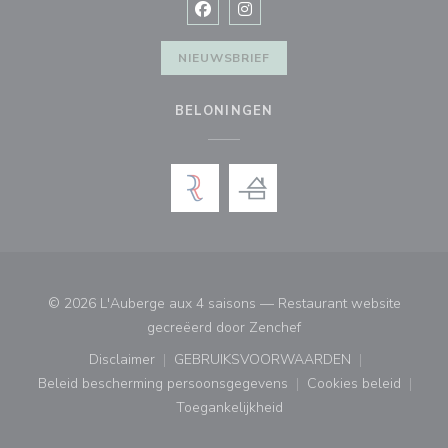
Facebook ((opent in een nieuw vens
Instagram ((opent in een nieu
NIEUWSBRIEF
BELONINGEN
© 2026 L'Auberge aux 4 saisons — Restaurant website
((opent in een nieuw ve
gecreëerd door
Zenchef
Disclaimer
GEBRUIKSVOORWAARDEN
((opent in een nieuw venster))
((opent in een nieuw venster
Beleid bescherming persoonsgegevens
Cookies beleid
((opent in een nieuw venster))
((opent in ee
Toegankelijkheid
((opent in een nieuw venster))