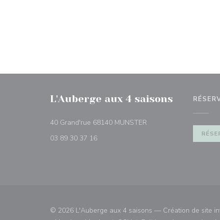
L'Auberge aux 4 saisons
RÉSER
((ouvre une nouvelle fe
40 Grand'rue 68140 MUNSTER
RÉSE
03 89 30 37 16
© 2026 L'Auberge aux 4 saisons — Création de site in