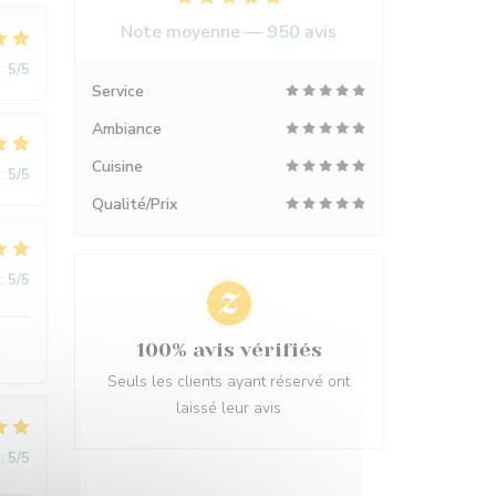
Note moyenne —
950 avis
:
5
/5
Service
Ambiance
Cuisine
:
5
/5
Qualité/Prix
:
5
/5
100% avis vérifiés
Seuls les clients ayant réservé ont
laissé leur avis
:
5
/5