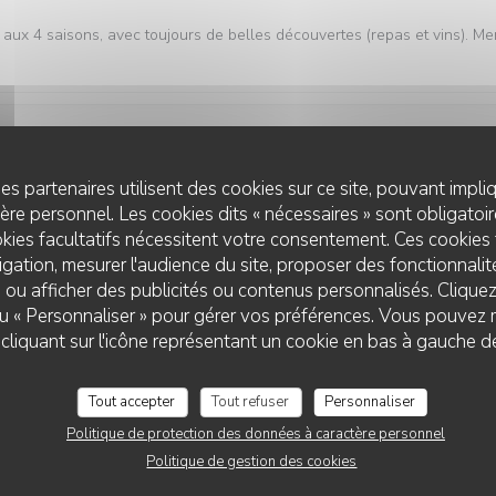
aux 4 saisons, avec toujours de belles découvertes (repas et vins). Me
Service
:
5
/5
Ambiance
:
5
/5
Cuisine
:
5
/5
Qualité / Prix
es partenaires utilisent des cookies sur ce site, pouvant impli
re personnel. Les cookies dits « nécessaires » sont obligatoire
kies facultatifs nécessitent votre consentement. Ces cookies 
gation, mesurer l'audience du site, proposer des fonctionnalité
Service
:
5
/5
Ambiance
:
5
/5
Cuisine
:
5
/5
Qualité / Prix
 ou afficher des publicités ou contenus personnalisés. Clique
 ou « Personnaliser » pour gérer vos préférences. Vous pouvez 
L'AUBERGE AUX 4 SAISONS
liquant sur l'icône représentant un cookie en bas à gauche d
vement de découvrir.
Tout accepter
Tout refuser
Personnaliser
Politique de protection des données à caractère personnel
Service
:
5
/5
Ambiance
:
5
/5
Cuisine
:
5
/5
Qualité / Prix
Politique de gestion des cookies