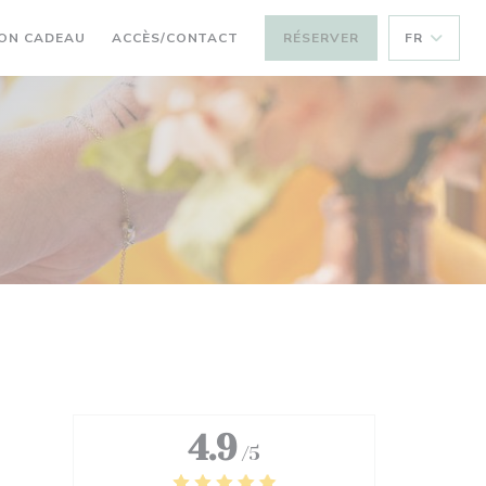
ON CADEAU
ACCÈS/CONTACT
RÉSERVER
FR
4.9
/5