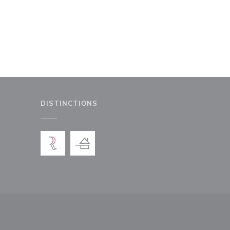
DISTINCTIONS
le fenêtre))
nouvelle fenêtre))