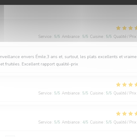
Service
:
5
/5
Ambiance
:
5
/5
Cuisine
:
5
/5
Qualité / Prix
nveillance envers Émile,3 ans et, surtout, les plats excellents et vraime
 fruitées. Excellent rapport qualité-prix
Service
:
5
/5
Ambiance
:
5
/5
Cuisine
:
5
/5
Qualité / Prix
Service
:
5
/5
Ambiance
:
4
/5
Cuisine
:
5
/5
Qualité / Prix