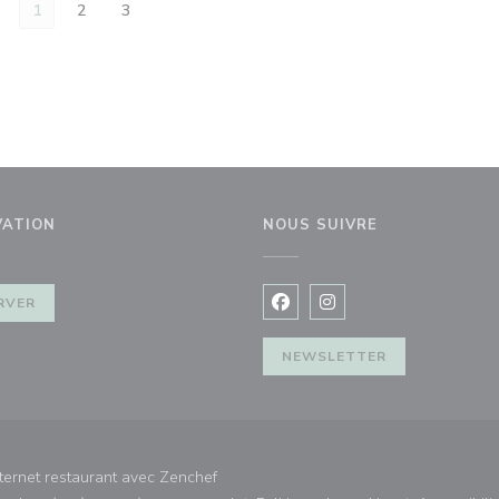
1
2
3
VATION
NOUS SUIVRE
nêtre))
RVER
Facebook ((ouvre une nouvel
Instagram ((ouvre une 
NEWSLETTER
((ouvre une nouvelle fenêtre))
ternet restaurant avec
Zenchef