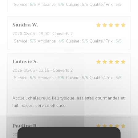
Service
:
5
/5
Ambiance
:
5
/5
Cuisine
:
5
/5
Qualité / Prix
:
5
/5
Sandra
W
2026-08-05
- 19:00 - Couverts 2
Service
:
5
/5
Ambiance
:
4
/5
Cuisine
:
5
/5
Qualité / Prix
:
5
/5
Ludovic
S
2026-08-05
- 12:15 - Couverts 2
Service
:
5
/5
Ambiance
:
5
/5
Cuisine
:
5
/5
Qualité / Prix
:
5
/5
Accueil chaleureux, lieu typique, assiettes gourmandes et
fait maison, service efficace
Pauline
B
2026-08-04
- 19:15 - Couverts 3