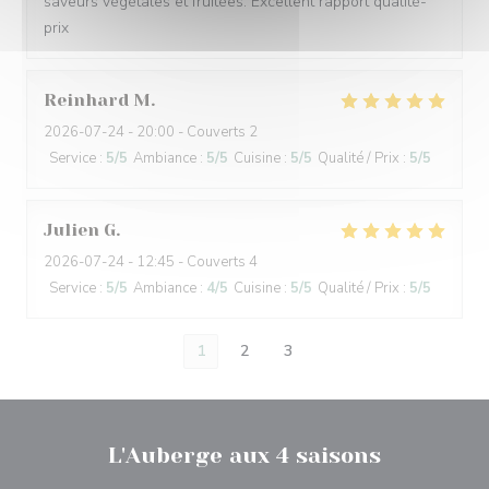
saveurs végétales et fruitées. Excellent rapport qualité-
prix
Reinhard
M
2026-07-24
- 20:00 - Couverts 2
Service
:
5
/5
Ambiance
:
5
/5
Cuisine
:
5
/5
Qualité / Prix
:
5
/5
Julien
G
2026-07-24
- 12:45 - Couverts 4
Service
:
5
/5
Ambiance
:
4
/5
Cuisine
:
5
/5
Qualité / Prix
:
5
/5
1
2
3
L'Auberge aux 4 saisons