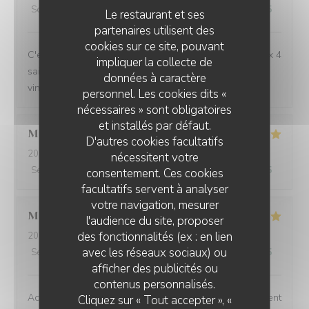
Service
:
5
/5
Ambiance
:
5
/5
Cuisine
:
5
/5
Qualité / Prix
:
5
/5
Le restaurant et ses
partenaires utilisent des
cookies sur ce site, pouvant
C'est toujours un régal de venir manger à l'Auberge aux 4
impliquer la collecte de
saisons, avec toujours de belles découvertes (repas et
données à caractère
vins). Merci pour ces délicieux moments !
personnel. Les cookies dits «
nécessaires » sont obligatoires
et installés par défaut.
Marie
L
D'autres cookies facultatifs
2026-08-03
- 19:00 - Couverts 3
nécessitent votre
Service
:
5
/5
Ambiance
:
5
/5
Cuisine
:
5
/5
Qualité / Prix
:
5
/5
consentement. Ces cookies
facultatifs servent à analyser
votre navigation, mesurer
Michele
B
l'audience du site, proposer
des fonctionnalités (ex : en lien
2026-08-03
- 12:15 - Couverts 4
avec les réseaux sociaux) ou
Service
:
5
/5
Ambiance
:
5
/5
Cuisine
:
5
/5
Qualité / Prix
:
5
/5
afficher des publicités ou
L'AUBERGE AUX 4 SAISONS
contenus personnalisés.
Accueil service et plats délicieux.Je recommande vivement
Cliquez sur « Tout accepter », «