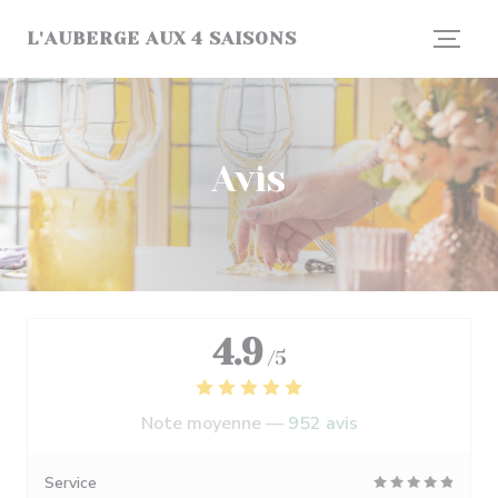
Personnalisation de vos choix en matière de cookies
L'AUBERGE AUX 4 SAISONS
Avis
4.9
/5
Note moyenne —
952 avis
Service