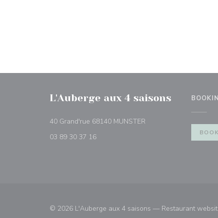
L'Auberge aux 4 saisons
BOOKI
((opens in a new windo
40 Grand'rue 68140 MUNSTER
BOOK
03 89 30 37 16
© 2026 L'Auberge aux 4 saisons — Restaurant websit