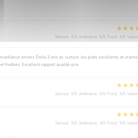
Service
:
5
/5
Ambiance
:
5
/5
Food
:
5
/5
Value
nveillance envers Émile,3 ans et, surtout, les plats excellents et vraime
 fruitées. Excellent rapport qualité-prix
Service
:
5
/5
Ambiance
:
5
/5
Food
:
5
/5
Value
Service
:
5
/5
Ambiance
:
4
/5
Food
:
5
/5
Value