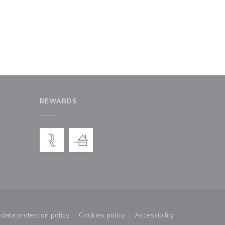
REWARDS
window))
a new window))
data protection policy
Cookies policy
Accessibility
window))
((opens in a new window))
((opens in a new window))
((opens in a new wind