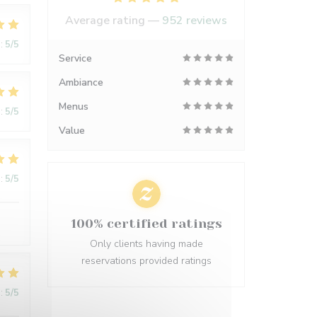
Average rating —
952 reviews
:
5
/5
Service
Ambiance
Menus
:
5
/5
Value
:
5
/5
100% certified ratings
Only clients having made
reservations provided ratings
:
5
/5