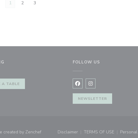
1
2
3
NG
FOLLOW US
w))
 A TABLE
Facebook ((opens in a new 
Instagram ((opens in 
NEWSLETTER
((opens in a new window))
e created by
Zenchef
Disclaimer
TERMS OF USE
Personal 
((opens in a new window))
((opens in a new 