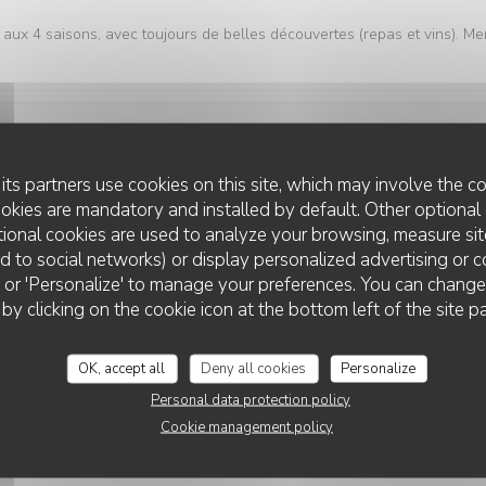
aux 4 saisons, avec toujours de belles découvertes (repas et vins). Me
Service
:
5
/5
Ambiance
:
5
/5
Food
:
5
/5
Value
its partners use cookies on this site, which may involve the co
ookies are mandatory and installed by default. Other optional 
ional cookies are used to analyze your browsing, measure sit
ted to social networks) or display personalized advertising or c
Service
:
5
/5
Ambiance
:
5
/5
Food
:
5
/5
Value
ll' or 'Personalize' to manage your preferences. You can chang
L'AUBERGE AUX 4 SAISONS
 by clicking on the cookie icon at the bottom left of the site p
vement de découvrir.
OK, accept all
Deny all cookies
Personalize
Personal data protection policy
Cookie management policy
Service
:
5
/5
Ambiance
:
5
/5
Food
:
5
/5
Value