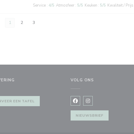
Service
:
4
/5
Atmosfeer
:
5
/5
Keuken
:
5
/5
Kwaliteit / Prijs
1
2
3
VERING
VOLG ONS
nster))
RVEER EEN TAFEL
Facebook ((opent in een nie
Instagram ((opent in e
NIEUWSBRIEF