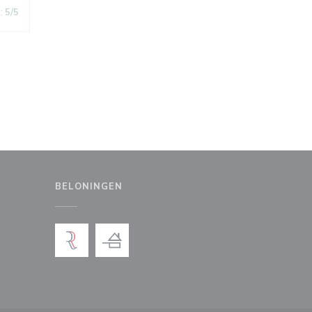
:
5
/5
BELONINGEN
uw venster))
en nieuw venster))