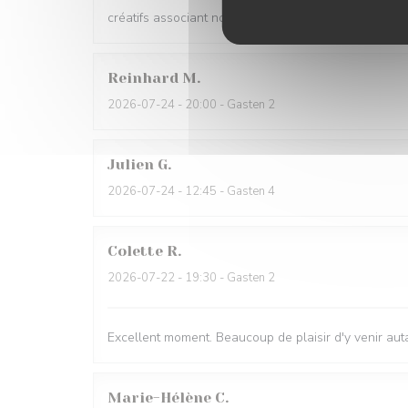
créatifs associant notamment les saveurs végétales et
Reinhard
M
2026-07-24
- 20:00 - Gasten 2
Julien
G
2026-07-24
- 12:45 - Gasten 4
Colette
R
2026-07-22
- 19:30 - Gasten 2
Excellent moment. Beaucoup de plaisir d'y venir auta
Marie-Hélène
C