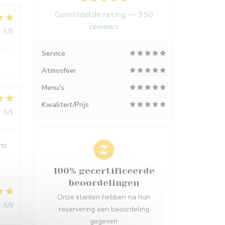
Gemiddelde rating —
950
reviews
:
5
/5
Service
Atmosfeer
Menu's
Kwaliteit/Prijs
:
5
/5
rci
100% gecertificeerde
beoordelingen
Onze klanten hebben na hun
:
5
/5
reservering een beoordeling
gegeven