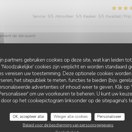
Service
:
5
/5
Atmosfeer
:
5
/5
Keuken
:
5
/5
Kwaliteit / Prijs
vement de découvrir.
ijn partners gebruiken cookies op deze site, wat kan leiden to
Service
:
5
/5
Atmosfeer
:
5
/5
Keuken
:
5
/5
Kwaliteit / Prijs
Noodzakelijke' cookies zijn verplicht en worden standaard g
ies vereisen uw toestemming. Deze optionele cookies worden
seren, het sitepubliek te meten, functies te bieden (bijv. gere
rsonaliseerde advertenties of inhoud weer te geven. Klik op 'O
 'Personaliseer' om uw voorkeuren te beheren. U kunt uw keu
L'AUBERGE AUX 4 SAISONS
 door op het cookiepictogram linksonder op de sitepagina's te
Service
:
5
/5
Atmosfeer
:
5
/5
Keuken
:
5
/5
Kwaliteit / Prijs
OK, accepteer alle
Weiger alle cookies
Personaliseer
Beleid voor de bescherming van persoonsgegevens
nveillance envers Émile,3 ans et, surtout, les plats excellents et vraime