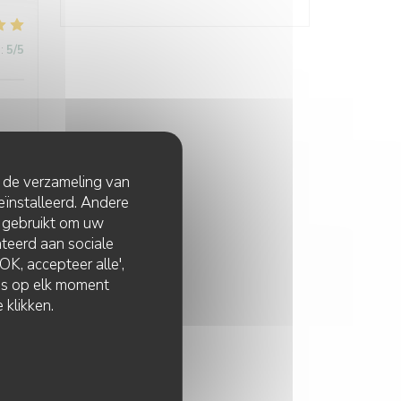
:
5
/5
t de verzameling van
:
5
/5
eïnstalleerd. Andere
 gebruikt om uw
lateerd aan sociale
K, accepteer alle',
zes op elk moment
 klikken.
:
5
/5
nt