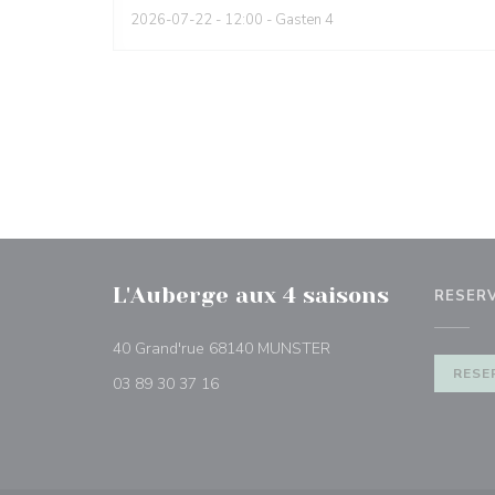
2026-07-22
- 12:00 - Gasten 4
L'Auberge aux 4 saisons
RESER
((opent in een nieuw ve
40 Grand'rue 68140 MUNSTER
RESE
03 89 30 37 16