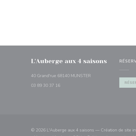
L'Auberge aux 4 saisons
RÉSER
((ouvre une nouvelle fe
40 Grand'rue 68140 MUNSTER
RÉSE
03 89 30 37 16
© 2026 L'Auberge aux 4 saisons — Création de site in