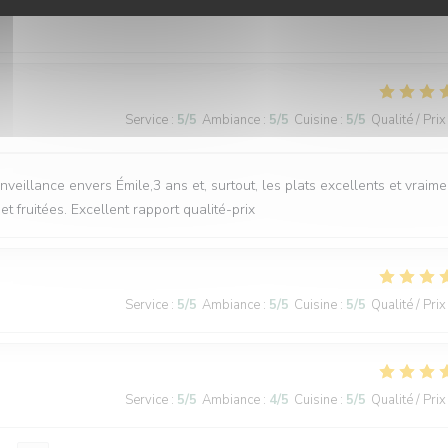
Service
:
5
/5
Ambiance
:
5
/5
Cuisine
:
5
/5
Qualité / Prix
nveillance envers Émile,3 ans et, surtout, les plats excellents et vraime
 fruitées. Excellent rapport qualité-prix
Service
:
5
/5
Ambiance
:
5
/5
Cuisine
:
5
/5
Qualité / Prix
Service
:
5
/5
Ambiance
:
4
/5
Cuisine
:
5
/5
Qualité / Prix