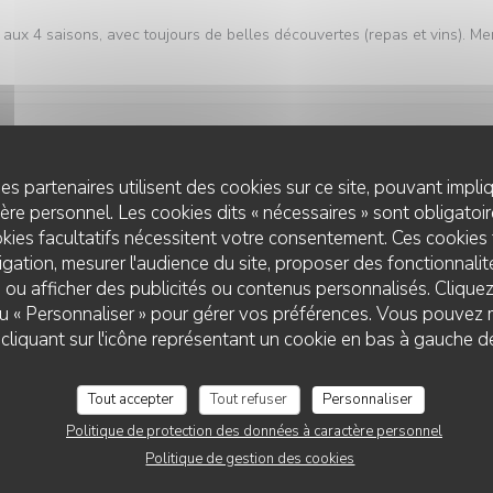
aux 4 saisons, avec toujours de belles découvertes (repas et vins). Me
Service
:
5
/5
Ambiance
:
5
/5
Cuisine
:
5
/5
Qualité / Prix
es partenaires utilisent des cookies sur ce site, pouvant impli
re personnel. Les cookies dits « nécessaires » sont obligatoire
kies facultatifs nécessitent votre consentement. Ces cookies 
gation, mesurer l'audience du site, proposer des fonctionnalité
Service
:
5
/5
Ambiance
:
5
/5
Cuisine
:
5
/5
Qualité / Prix
 ou afficher des publicités ou contenus personnalisés. Clique
 ou « Personnaliser » pour gérer vos préférences. Vous pouvez 
L'AUBERGE AUX 4 SAISONS
liquant sur l'icône représentant un cookie en bas à gauche d
vement de découvrir.
Tout accepter
Tout refuser
Personnaliser
Politique de protection des données à caractère personnel
Service
:
5
/5
Ambiance
:
5
/5
Cuisine
:
5
/5
Qualité / Prix
Politique de gestion des cookies