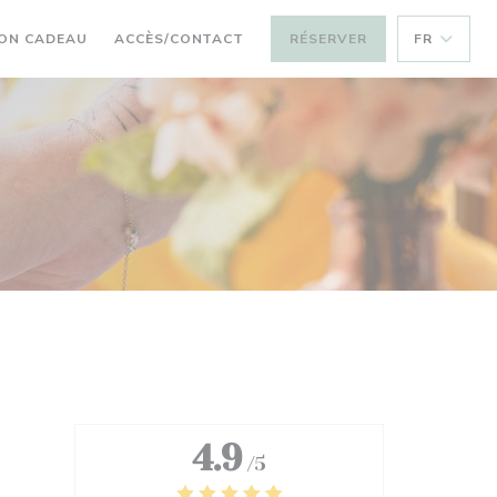
ON CADEAU
ACCÈS/CONTACT
RÉSERVER
FR
4.9
/5