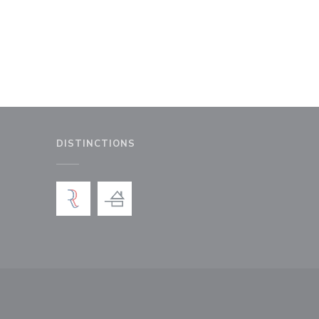
DISTINCTIONS
le fenêtre))
nouvelle fenêtre))