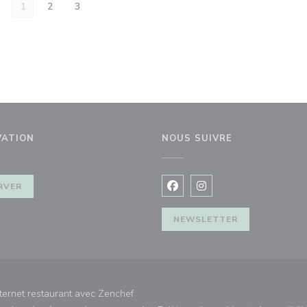
1
2
3
VATION
NOUS SUIVRE
nêtre))
RVER
Facebook ((ouvre une nouvel
Instagram ((ouvre une 
NEWSLETTER
((ouvre une nouvelle fenêtre))
ternet restaurant avec
Zenchef