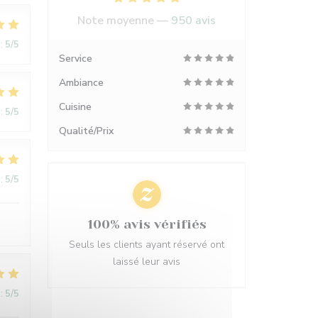
Note moyenne —
950 avis
:
5
/5
Service
Ambiance
Cuisine
:
5
/5
Qualité/Prix
:
5
/5
100% avis vérifiés
Seuls les clients ayant réservé ont
laissé leur avis
:
5
/5