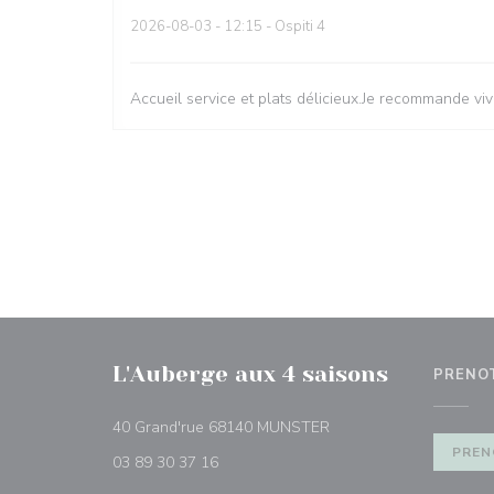
2026-08-03
- 12:15 - Ospiti 4
Accueil service et plats délicieux.Je recommande vi
L'Auberge aux 4 saisons
PRENO
((apre una nuova finestr
40 Grand'rue 68140 MUNSTER
PREN
03 89 30 37 16