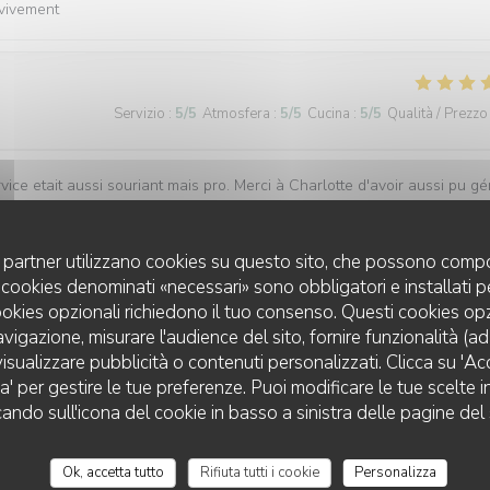
vivement
Servizio
:
5
/5
Atmosfera
:
5
/5
Cucina
:
5
/5
Qualità / Prezzo
ice etait aussi souriant mais pro. Merci à Charlotte d'avoir aussi pu gé
'esr régalée.
uoi partner utilizzano cookies su questo sito, che possono compo
 I cookies denominati «necessari» sono obbligatori e installati 
cookies opzionali richiedono il tuo consenso. Questi cookies o
Servizio
:
5
/5
Atmosfera
:
5
/5
Cucina
:
5
/5
Qualità / Prezzo
avigazione, misurare l'audience del sito, fornire funzionalità (a
isualizzare pubblicità o contenuti personalizzati. Clicca su 'Acce
za' per gestire le tue preferenze. Puoi modificare le tue scelte
L'AUBERGE AUX 4 SAISONS
cando sull'icona del cookie in basso a sinistra delle pagine del 
Servizio
:
5
/5
Atmosfera
:
4
/5
Cucina
:
5
/5
Qualità / Prezzo
Ok, accetta tutto
Rifiuta tutti i cookie
Personalizza