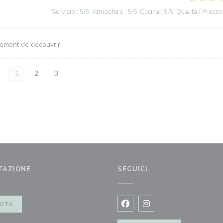
Servizio
:
5
/5
Atmosfera
:
5
/5
Cucina
:
5
/5
Qualità / Prezzo
vement de découvrir.
1
2
3
TAZIONE
SEGUICI
a))
OTA
Facebook ((apre una nuova fi
Instagram ((apre una n