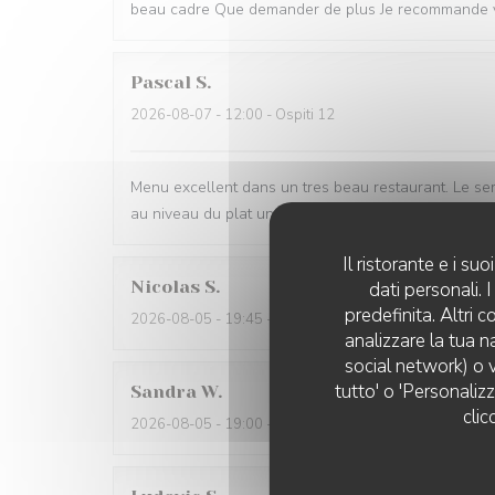
beau cadre Que demander de plus Je recommande 
Pascal
S
2026-08-07
- 12:00 - Ospiti 12
Menu excellent dans un tres beau restaurant. Le serv
au niveau du plat une personne fort allergique qui s
Il ristorante e i s
Nicolas
S
dati personali.
predefinita. Altri 
2026-08-05
- 19:45 - Ospiti 2
analizzare la tua n
social network) o v
tutto' o 'Personaliz
Sandra
W
clic
2026-08-05
- 19:00 - Ospiti 2