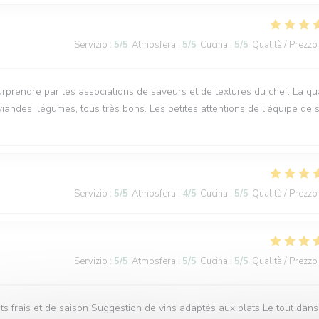
Servizio
:
5
/5
Atmosfera
:
5
/5
Cucina
:
5
/5
Qualità / Prezzo
rendre par les associations de saveurs et de textures du chef. La qua
iandes, légumes, tous très bons. Les petites attentions de l'équipe de s
Servizio
:
5
/5
Atmosfera
:
4
/5
Cucina
:
5
/5
Qualità / Prezzo
Servizio
:
5
/5
Atmosfera
:
5
/5
Cucina
:
5
/5
Qualità / Prezzo
s frais et de saison Suggestion de vins adaptés aux plats Le tout dans