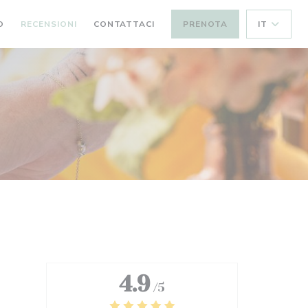
O
RECENSIONI
CONTATTACI
PRENOTA
IT
4.9
/5