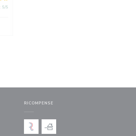
:
5
/5
RICOMPENSE
nestra))
uova finestra))