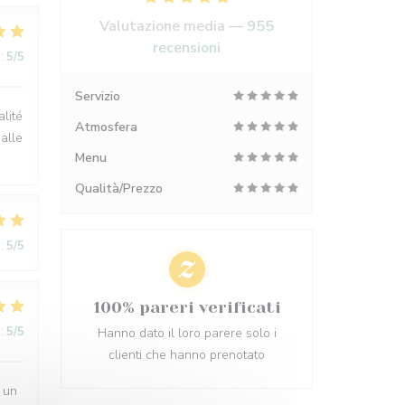
Valutazione media —
955
recensioni
:
5
/5
Servizio
lité
Atmosfera
alle
Menu
Qualità/Prezzo
:
5
/5
100% pareri verificati
:
5
/5
Hanno dato il loro parere solo i
clienti che hanno prenotato
 un