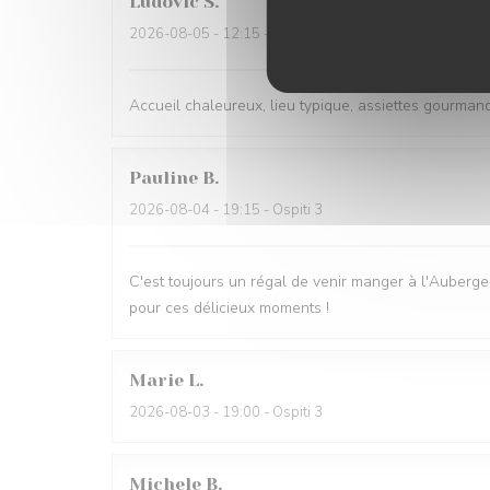
Ludovic
S
2026-08-05
- 12:15 - Ospiti 2
Accueil chaleureux, lieu typique, assiettes gourmande
Pauline
B
2026-08-04
- 19:15 - Ospiti 3
C'est toujours un régal de venir manger à l'Auberge 
pour ces délicieux moments !
Marie
L
2026-08-03
- 19:00 - Ospiti 3
Michele
B