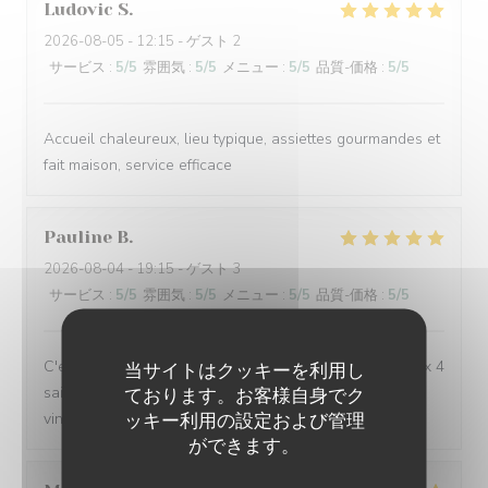
Ludovic
S
2026-08-05
- 12:15 - ゲスト 2
サービス
:
5
/5
雰囲気
:
5
/5
メニュー
:
5
/5
品質-価格
:
5
/5
Accueil chaleureux, lieu typique, assiettes gourmandes et
fait maison, service efficace
Pauline
B
2026-08-04
- 19:15 - ゲスト 3
サービス
:
5
/5
雰囲気
:
5
/5
メニュー
:
5
/5
品質-価格
:
5
/5
C'est toujours un régal de venir manger à l'Auberge aux 4
当サイトはクッキーを利用し
saisons, avec toujours de belles découvertes (repas et
ております。お客様自身でク
ッキー利用の設定および管理
vins). Merci pour ces délicieux moments !
ができます。