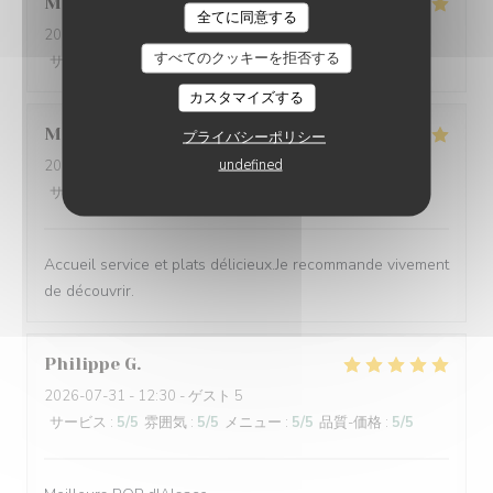
Marie
L
L'AUBERGE AUX 4 SAISONS
全てに同意する
2026-08-03
- 19:00 - ゲスト 3
すべてのクッキーを拒否する
サービス
:
5
/5
雰囲気
:
5
/5
メニュー
:
5
/5
品質-価格
:
5
/5
カスタマイズする
Michele
B
プライバシーポリシー
undefined
2026-08-03
- 12:15 - ゲスト 4
サービス
:
5
/5
雰囲気
:
5
/5
メニュー
:
5
/5
品質-価格
:
5
/5
Accueil service et plats délicieux.Je recommande vivement
de découvrir.
Philippe
G
2026-07-31
- 12:30 - ゲスト 5
サービス
:
5
/5
雰囲気
:
5
/5
メニュー
:
5
/5
品質-価格
:
5
/5