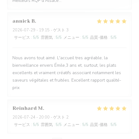
Meilleurs RQP d'Alsace...
annick
B
2026-07-29
- 19:15 - ゲスト 3
サービス
:
5
/5
雰囲気
:
5
/5
メニュー
:
5
/5
品質-価格
:
5
/5
Nous avons tout aimé. L'accueil tres agréable, la
bienveillance envers Émile,3 ans et, surtout, les plats
excellents et vraiment créatifs associant notamment les
saveurs végétales et fruitées. Excellent rapport qualité-
prix
Reinhard
M
2026-07-24
- 20:00 - ゲスト 2
サービス
:
5
/5
雰囲気
:
5
/5
メニュー
:
5
/5
品質-価格
:
5
/5