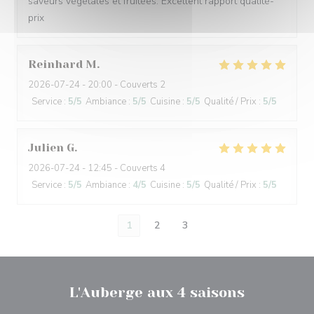
saveurs végétales et fruitées. Excellent rapport qualité-
prix
Reinhard
M
2026-07-24
- 20:00 - Couverts 2
Service
:
5
/5
Ambiance
:
5
/5
Cuisine
:
5
/5
Qualité / Prix
:
5
/5
Julien
G
2026-07-24
- 12:45 - Couverts 4
Service
:
5
/5
Ambiance
:
4
/5
Cuisine
:
5
/5
Qualité / Prix
:
5
/5
1
2
3
L'Auberge aux 4 saisons