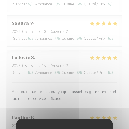
Service
:
5
/5
Ambiance
:
5
/5
Cuisine
:
5
/5
Qualité / Prix
:
5
/5
Sandra
W
2026-08-05
- 19:00 - Couverts 2
Service
:
5
/5
Ambiance
:
4
/5
Cuisine
:
5
/5
Qualité / Prix
:
5
/5
Ludovic
S
2026-08-05
- 12:15 - Couverts 2
Service
:
5
/5
Ambiance
:
5
/5
Cuisine
:
5
/5
Qualité / Prix
:
5
/5
Accueil chaleureux, lieu typique, assiettes gourmandes et
fait maison, service efficace
Pauline
B
2026-08-04
- 19:15 - Couverts 3