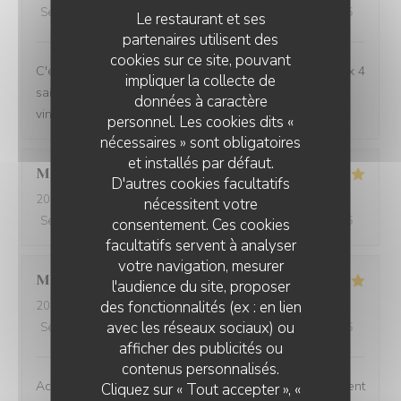
Service
:
5
/5
Ambiance
:
5
/5
Cuisine
:
5
/5
Qualité / Prix
:
5
/5
Le restaurant et ses
partenaires utilisent des
cookies sur ce site, pouvant
C'est toujours un régal de venir manger à l'Auberge aux 4
impliquer la collecte de
saisons, avec toujours de belles découvertes (repas et
données à caractère
vins). Merci pour ces délicieux moments !
personnel. Les cookies dits «
nécessaires » sont obligatoires
et installés par défaut.
Marie
L
D'autres cookies facultatifs
2026-08-03
- 19:00 - Couverts 3
nécessitent votre
Service
:
5
/5
Ambiance
:
5
/5
Cuisine
:
5
/5
Qualité / Prix
:
5
/5
consentement. Ces cookies
facultatifs servent à analyser
votre navigation, mesurer
Michele
B
l'audience du site, proposer
des fonctionnalités (ex : en lien
2026-08-03
- 12:15 - Couverts 4
avec les réseaux sociaux) ou
Service
:
5
/5
Ambiance
:
5
/5
Cuisine
:
5
/5
Qualité / Prix
:
5
/5
afficher des publicités ou
L'AUBERGE AUX 4 SAISONS
contenus personnalisés.
Accueil service et plats délicieux.Je recommande vivement
Cliquez sur « Tout accepter », «