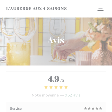
Personnalisation de vos choix en matière de cookies
L'AUBERGE AUX 4 SAISONS
Avis
4.9
/5
Note moyenne —
952 avis
Service