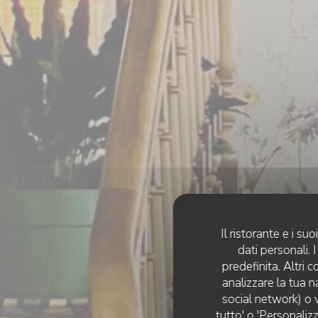
Il ristorante e i s
dati personali.
predefinita. Altri 
analizzare la tua n
social network) o v
tutto' o 'Personaliz