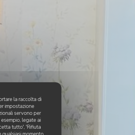
rtare la raccolta di
per impostazione
pzionali servono per
d esempio, legate ai
tta tutto', 'Rifiuta
 in qualsiasi momento