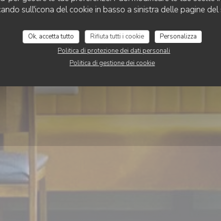
Auberge aux 4 sais
cando sull'icona del cookie in basso a sinistra delle pagine del 
Ok, accetta tutto
Rifiuta tutti i cookie
Personalizza
PRENOTA
Politica di protezione dei dati personali
Politica di gestione dei cookie