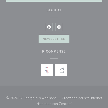
SEGUICI
Facebook ((apre una nuova finestra)
Instagram ((apre una nuova fi
NEWSLETTER
RICOMPENSE
© 2026 L'Auberge aux 4 saisons — Creazione del sito internet
((apre una nuova finestr
ristorante con
Zenchef