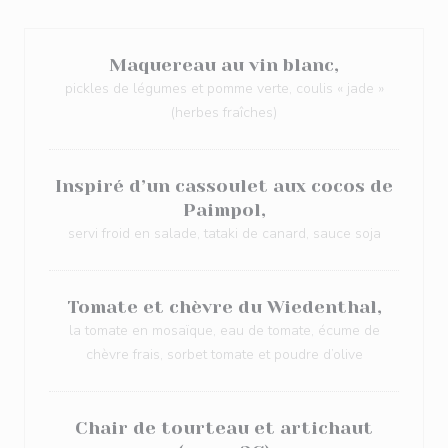
Maquereau au vin blanc,
pickles de légumes et pomme verte, coulis « jade »
(herbes fraîches)
Inspiré d’un cassoulet aux cocos de
Paimpol,
servi froid en salade, tataki de canard, sauce soja
Tomate et chèvre du Wiedenthal,
la tomate en mosaïque, eau de tomate, écume de
chèvre frais, sorbet tomate et poudre d’olive
Chair de tourteau et artichaut