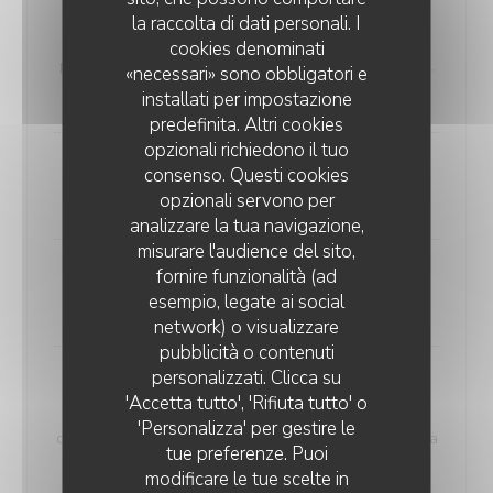
Coupe de glace maison
la raccolta di dati personali. I
parfums disponibles: vanille, chocolat, cacahuètes,
cookies denominati
pistache, myrtille, fraise, citron/basilic, rhubarbe, poire,
«necessari» sono obbligatori e
framboise
installati per impostazione
predefinita. Altri cookies
opzionali richiedono il tuo
Assiette de fromages locaux
consenso. Questi cookies
opzionali servono per
Confiture de Berawecka
analizzare la tua navigazione,
misurare l'audience del sito,
fornire funzionalità (ad
Comme sur un nuage…
esempio, legate ai social
délicieux accord framboise/livèche
network) o visualizzare
L'AUBERGE AUX 4 SAISONS
pubblicità o contenuti
personalizzati. Clicca su
Abricots rôtis au Pineau des
'Accetta tutto', 'Rifiuta tutto' o
Charentes,
'Personalizza' per gestire le
crème légère vanille, glace au lait d’amande, huile à la
tue preferenze. Puoi
feuille de figuier
modificare le tue scelte in