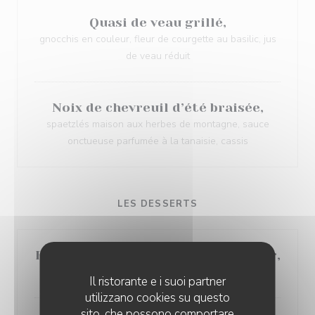
Quasi de veau grillé,
gnocchis en couleur, fleur de courgette au basilic, jus
de veau réduit
Noix de chevreuil d’été braisée,
spaetzlés maison aux herbes de montagne, sauce
onctueuse parfumée à la tanaisie, cassis
LES DESSERTS
Fondant au chocolat de Madagascar,
sorbet citron vert et noisette, textures craquantes
Il ristorante e i suoi partner
utilizzano cookies su questo
sito, che possono comportare