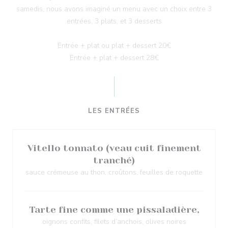
samedis, nous avons imaginé un menu avec un choix entre 3
entrées, 3 plats, et 3 desserts
Entrée + plat ou plat + dessert 20€
Entrée + plat + dessert 28€
LES ENTRÉES
Vitello tonnato (veau cuit finement
tranché)
sauce crémeuse au thon, croûtons, feuilles de roquette
Tarte fine comme une pissaladière,
oignons confits, filets d’anchois, olives noires