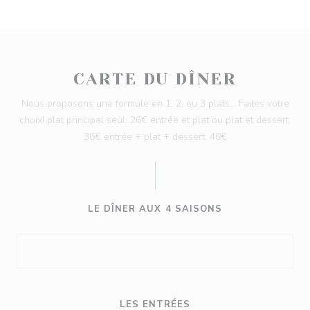
CARTE DU DÎNER
Nous proposons une formule en 1, 2, ou 3 plats... Faites votre
choix! plat principal seul: 26€ entrée et plat ou plat et dessert:
36€ entrée + plat + dessert: 48€
LE DÎNER AUX 4 SAISONS
LES ENTRÉES