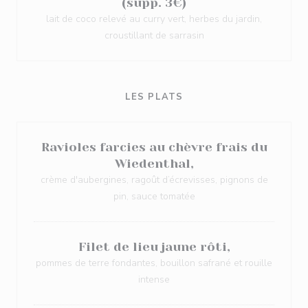
(supp. 3€)
lait de coco relevé au curry vert, herbes du jardin,
croustillant de sarrasin
LES PLATS
Ravioles farcies au chèvre frais du
Wiedenthal,
crème d'aubergines, ragoût d’écrevisses, pignons de
pin, sauce tomatée
Filet de lieu jaune rôti,
pommes de terre fondantes, bouillon safrané et rouille
intense