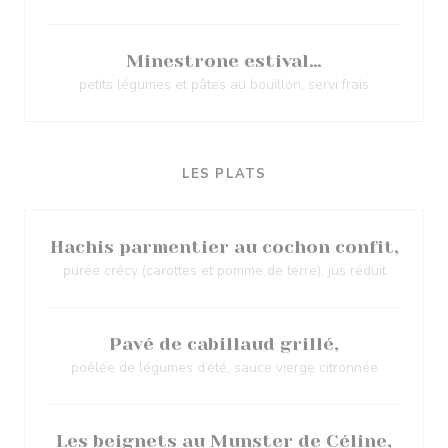
Minestrone estival…
petits légumes et pâtes au bouillon, servi frais
LES PLATS
Hachis parmentier au cochon confit,
purée crécy (carottes et pomme de terre), jus réduit
Pavé de cabillaud grillé,
poêlée de légumes d’été, sauce vierge citronnée
Les beignets au Munster de Céline,