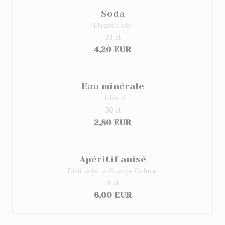
Soda
Elsass Cola
33 cl
4,20 EUR
Eau minérale
Lisbeth
50 cl
2,80 EUR
Apéritif anisé
Distillerie La Grange Colmar
4 cl
6,00 EUR