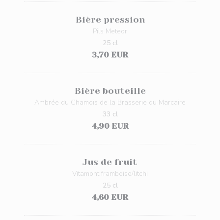
Bière pression
Pils Meteor
25 cl
3,70 EUR
Bière bouteille
Ambrée du Chamois de la Brasserie du Marcaire
33 cl
4,90 EUR
Jus de fruit
Vitamont framboise/litchi
25 cl
4,60 EUR