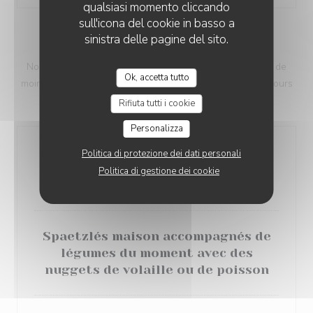
qualsiasi momento cliccando
sull'icona del cookie in basso a
sinistra delle pagine del sito.
LE MENU ENFANT
Nous avons à coeur de proposer à nos jeunes convives de
Ok, accetta tutto
moins de 12 ans une cuisine savoureuse, créative, et toujours
100% faite maison !
Rifiuta tutti i cookie
Personalizza
Un verre de sirop à l'eau
Politica di protezione dei dati personali
au choix: grenadine, fraise, citron, menthe, violette,
Politica di gestione dei cookie
pêche
Spaetzlés maison accompagnés de
légumes du moment avec des
nuggets de volaille ou de poisson