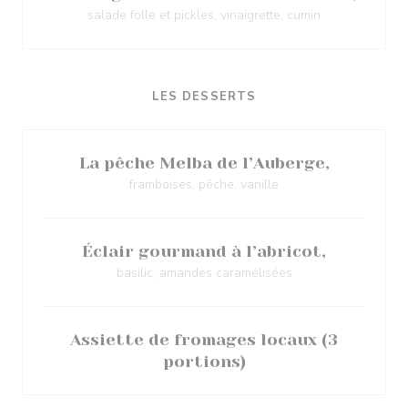
salade folle et pickles, vinaigrette, cumin
LES DESSERTS
La pêche Melba de l’Auberge,
framboises, pêche, vanille
Éclair gourmand à l’abricot,
basilic, amandes caramélisées
Assiette de fromages locaux (3
portions)