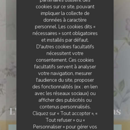
partenaires utilisent des
cookies sur ce site, pouvant
impliquer la collecte de
données à caractère
personnel. Les cookies dits «
nécessaires » sont obligatoires
et installés par défaut.
D'autres cookies facultatifs
nécessitent votre
consentement. Ces cookies
facultatifs servent à analyser
votre navigation, mesurer
l'audience du site, proposer
des fonctionnalités (ex : en lien
avec les réseaux sociaux) ou
CUISINE CRÉATIVE
•
MUNSTER
afficher des publicités ou
L'AUBERGE AUX 4 SAISONS
contenus personnalisés.
L'Auberge aux 4 saisons
Cliquez sur « Tout accepter », «
Tout refuser » ou «
Personnaliser » pour gérer vos